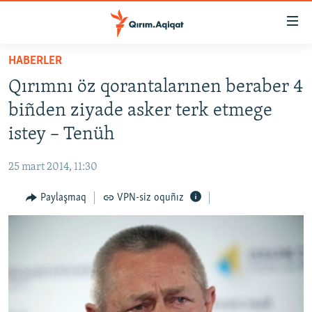
Link
açıqlığı
Esas
HABERLER
mündericege
HABERLER
Qırımnı öz qorantalarınen beraber 4
qaytmaq
SİYASET
Baş
biñden ziyade asker terk etmege
İQTİSADİYAT
navigatsiyağa
istey – Tenüh
qaytmaq
CEMİYET
Qıdıruvğa
25 mart 2014, 11:30
MEDENİYET
qaytmaq
Paylaşmaq
VPN-siz oquñız
İNSAN AQLARI
VİDEO
SÜRET
BLOGLAR
FİKİR