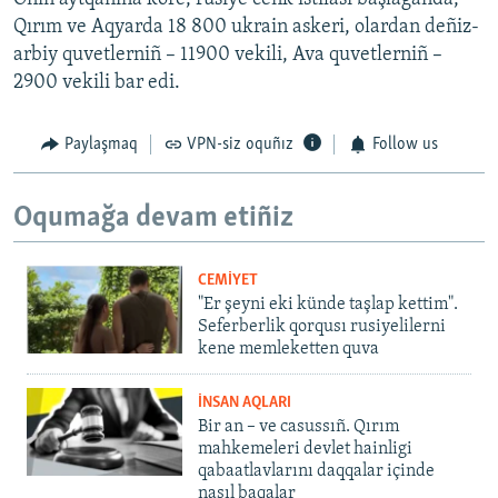
Qırım ve Aqyarda 18 800 ukrain askeri, olardan deñiz-
arbiy quvetlerniñ – 11900 vekili, Ava quvetlerniñ –
2900 vekili bar edi.
Paylaşmaq
VPN-siz oquñız
Follow us
Oqumağa devam etiñiz
CEMİYET
"Er şeyni eki künde taşlap kettim".
Seferberlik qorqusı rusiyelilerni
kene memleketten quva
İNSAN AQLARI
Bir an – ve casussıñ. Qırım
mahkemeleri devlet hainligi
qabaatlavlarını daqqalar içinde
nasıl baqalar