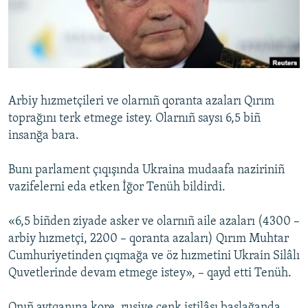
Русский
Українською
QOŞULIÑIZ!
Arbiy hızmetçileri ve olarnıñ qoranta azaları Qırım
toprağını terk etmege istey. Olarnıñ saysı 6,5 biñ
insanğa bara.
RFE/RS bütün saytları
Bunı parlament çıqışında Ukraina mudaafa naziriniñ
vazifelerni eda etken İğor Tenüh bildirdi.
«6,5 biñden ziyade asker ve olarnıñ aile azaları (4300 –
arbiy hızmetçi, 2200 – qoranta azaları) Qırım Muhtar
Cumhuriyetinden çıqmağa ve öz hızmetini Ukrain Silâlı
Quvetlerinde devam etmege istey», – qayd etti Tenüh.
Onıñ aytqanına kore, rusiye cenk istilâsı başlağanda,