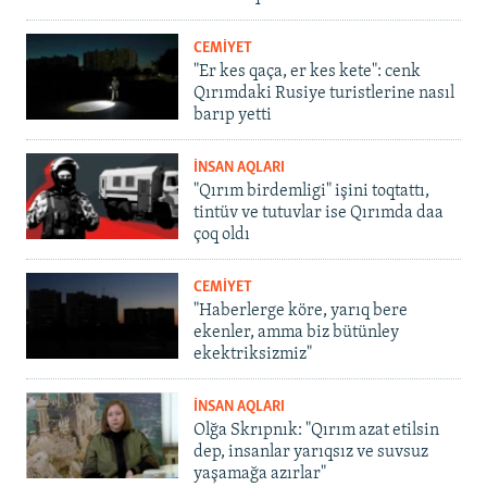
CEMİYET
"Er kes qaça, er kes kete": cenk
Qırımdaki Rusiye turistlerine nasıl
barıp yetti
İNSAN AQLARI
"Qırım birdemligi" işini toqtattı,
tintüv ve tutuvlar ise Qırımda daa
çoq oldı
CEMİYET
"Haberlerge köre, yarıq bere
ekenler, amma biz bütünley
ekektriksizmiz"
İNSAN AQLARI
Olğa Skrıpnık: "Qırım azat etilsin
dep, insanlar yarıqsız ve suvsuz
yaşamağa azırlar"