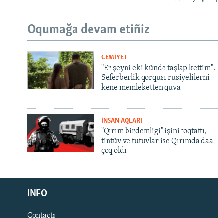
Oqumağa devam etiñiz
CEMİYET
"Er şeyni eki künde taşlap kettim".
Seferberlik qorqusı rusiyelilerni
kene memleketten quva
İNSAN AQLARI
"Qırım birdemligi" işini toqtattı,
tintüv ve tutuvlar ise Qırımda daa
çoq oldı
Русский
INFO
Українською
Contacts