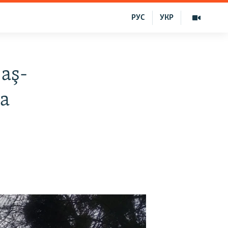
РУС
УКР
 aş-
a