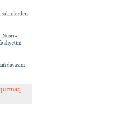
i sakinlerden
n-Nusrı»
faaliyetini
nıñ
davasını
qurmaq