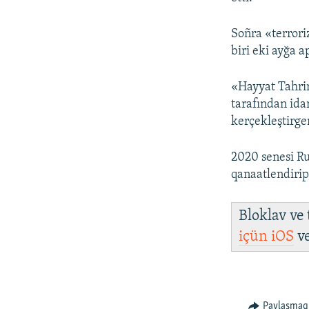
Soñra «terrori
biri eki ayğa a
«Hayyat Tahri
tarafından idar
kerçekleştirge
2020 senesi R
qanaatlendirip
Bloklav ve
içün
iOS
v
Paylaşmaq