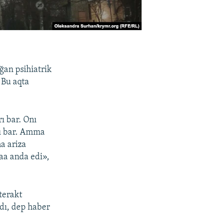
ığan psihiatrik
 Bu aqta
ı bar. Onı
rı bar. Amma
a ariza
aa anda edi»,
terakt
dı, dep haber