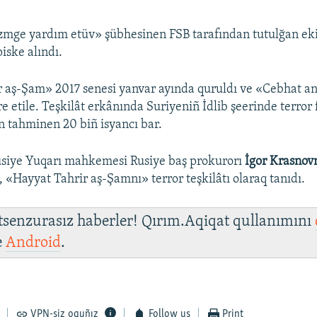
zmge yardım etüv» şübhesinen FSB tarafından tutulğan ek
piske alındı.
r aş-Şam» 2017 senesi yanvar ayında quruldı ve «Cebhat a
e etile. Teşkilât erkânında Suriyeniñ İdlib şeerinde terror 
n tahminen 20 biñ isyancı bar.
usiye Yuqarı mahkemesi Rusiye baş prokurorı
İgor Krasnov
, «Hayyat Tahrir aş-Şamnı» terror teşkilâtı olaraq tanıdı.
 tsenzurasız haberler! Qırım.Aqiqat qullanımını
e
Android
.
VPN-siz oquñız
Follow us
Print