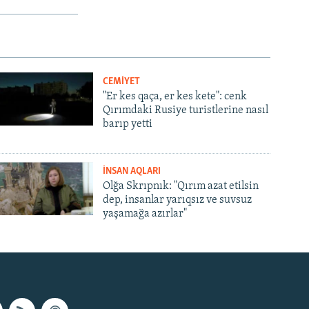
CEMİYET
"Er kes qaça, er kes kete": cenk
Qırımdaki Rusiye turistlerine nasıl
barıp yetti
İNSAN AQLARI
Olğa Skrıpnık: "Qırım azat etilsin
dep, insanlar yarıqsız ve suvsuz
yaşamağa azırlar"