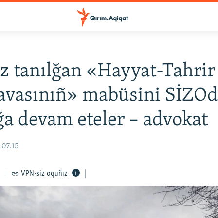
z tanılğan «Hayyat-Tahrir
avasınıñ» mabüsini SİZOd
a devam eteler – advokat
 07:15
VPN-siz oquñız