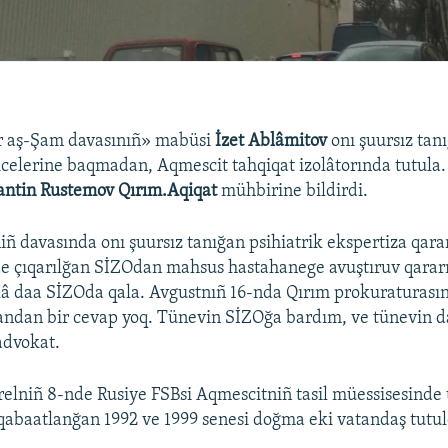
r aş-Şam davasınıñ» mabüsi
İzet Ablâmitov
onı şuursız tan
icelerine baqmadan, Aqmescit tahqiqat izolâtorında tutula.
antin Rustemov Qırım.Aqiqat
mühbirine bildirdi.
 davasında onı şuursız tanığan psihiatrik ekspertiza qarar
de çıqarılğan SİZOdan mahsus hastahanege avuştıruv qara
lâ daa SİZOda qala. Avgustnıñ 16-nda Qırım prokuraturasın
andan bir cevap yoq. Tünevin SİZOğa bardım, ve tünevin d
advokat.
relniñ 8-nde Rusiye FSBsi Aqmescitniñ tasil müessisesinde 
qabaatlanğan 1992 ve 1999 senesi doğma eki vatandaş tutul