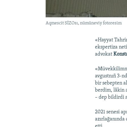
Aqmescit SİZOsı, nümüneviy fotoresim
«Hayyat Tahri
ekspertiza net
advokat
Konst
«Müvekkilimniñ
avgustnıñ 3-n
bir sebepten a
berdim, lâkin 
– dep bildirdi 
2021 senesi ap
azırlağanında 
etti.