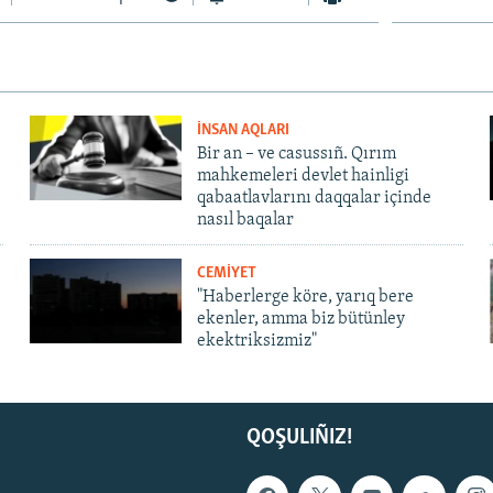
İNSAN AQLARI
Bir an – ve casussıñ. Qırım
mahkemeleri devlet hainligi
qabaatlavlarını daqqalar içinde
nasıl baqalar
CEMİYET
"Haberlerge köre, yarıq bere
ekenler, amma biz bütünley
ekektriksizmiz"
QOŞULIÑIZ!