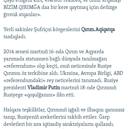
Qayd etilgeni kibi, «Nestor İvanoviç ve ömür arqadaşı
BİZİM QIRIMĞA daa bir kere qaytmaq içün deñizge
ğrıvnâ atqanlar».
Yerli sakinler Şufriçni körgenlerini
Qırım.Aqiqatqa
tasdıqladı.
2014 senesi martnıñ 16-nda Qırım ve Aqyarda
yarımada statusınen bağlı dünyada tanılmağan
«referendum» olıp keçti, onıñ neticesinde Rusiye
Qırımnı öz terkibine aldı. Ukraina, Avropa Birligi, ABD
«referendumdaki» rey neticelerini tanımadı. Rusiye
prezidenti
Vladimir Putin
martnıñ 18-nde Qırımnıñ
Rusiyege «qoşulğanını» ilân etti.
Halqara teşkilâtlar, Qırımnıñ işğali ve ilhaqını qanunsız
tanıp, Rusiyeniñ areketlerini takbih ettiler. Ğarp
devletleri bir sıra iqtisadiy sanktsiyalarnı qullandı.