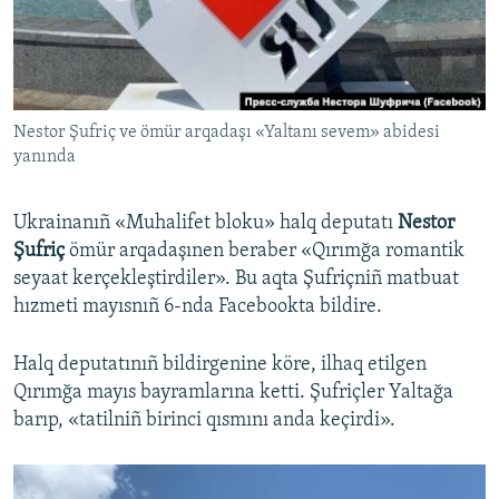
Русский
Українською
Nestor Şufriç ve ömür arqadaşı «Yaltanı sevem» abidesi
QOŞULIÑIZ!
yanında
Ukrainanıñ «Muhalifet bloku» halq deputatı
Nestor
RFE/RS bütün saytları
Şufriç
ömür arqadaşınen beraber «Qırımğa romantik
seyaat kerçekleştirdiler». Bu aqta Şufriçniñ matbuat
hızmeti mayısnıñ 6-nda Facebookta bildire.
Halq deputatınıñ bildirgenine köre, ilhaq etilgen
Qırımğa mayıs bayramlarına ketti. Şufriçler Yaltağa
barıp, «tatilniñ birinci qısmını anda keçirdi».