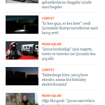
qabaatlavlarını daqqalar içinde
nasıl baqalar
CEMİYET
"Er kes qaça, er kes kete": cenk
Qırımdaki Rusiye turistlerine nasıl
barıp yetti
İNSAN AQLARI
"Qırım birdemligi" işini toqtattı,
tintüv ve tutuvlar ise Qırımda daa
çoq oldı
CEMİYET
"Haberlerge köre, yarıq bere
ekenler, amma biz bütünley
ekektriksizmiz"
İNSAN AQLARI
Olğa Skrıpnık: "Qırım azat etilsin