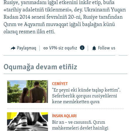
Rusiye, yarımadanı işğal etkenini inkâr etip, buña
«tarihiy adaletniñ tiklenmesi», dey. Ukrainanıñ Yuqarı
Radası 2014 senesi fevralniñ 20-ni, Rusiye tarafından
Qırım ve Aqyarnıñ muvaqqat işğali başlağan künü
olaraq resmen ilân etti.
Paylaşmaq
VPN-siz oquñız
Follow us
Oqumağa devam etiñiz
CEMİYET
"Er şeyni eki künde taşlap kettim".
Seferberlik qorqusı rusiyelilerni
kene memleketten quva
İNSAN AQLARI
Bir an – ve casussıñ. Qırım
mahkemeleri devlet hainligi