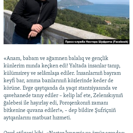
«Anam, babam ve ağamnen balalıq ve gençlik
künlerim mında keçken edi! Yaltada insanlar tanıp,
külümsirey ve selâmlaşa ediler. İnsanlarnıñ bayram
keyfi bar, amma bazılarınıñ közlerinde keder de
körüne. Evge qaytqanda da yaqıt stantsiyasında ve
qavehanede tanıy ediler – kelip laf ete, Zelenskıynıñ
ğalebesi ile hayırlay edi, Poroşenkonıñ zamanı
bitkenine quvana ediler!», – dep bildire Şufriçniñ
aytqanlarını matbuat hızmeti.