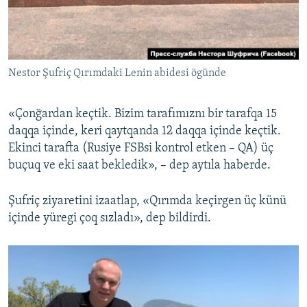
Nestor Şufriç Qırımdaki Lenin abidesi ögünde
«Çonğardan keçtik. Bizim tarafımıznı bir tarafqa 15
daqqa içinde, keri qaytqanda 12 daqqa içinde keçtik.
Ekinci tarafta (Rusiye FSBsi kontrol etken – QA) üç
buçuq ve eki saat bekledik», – dep aytıla haberde.
Şufriç ziyaretini izaatlap, «Qırımda keçirgen üç künü
içinde yüregi çoq sızladı», dep bildirdi.