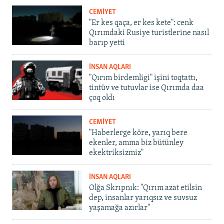
CEMİYET
"Er kes qaça, er kes kete": cenk
Qırımdaki Rusiye turistlerine nasıl
barıp yetti
İNSAN AQLARI
"Qırım birdemligi" işini toqtattı,
tintüv ve tutuvlar ise Qırımda daa
çoq oldı
CEMİYET
"Haberlerge köre, yarıq bere
ekenler, amma biz bütünley
ekektriksizmiz"
İNSAN AQLARI
Olğa Skrıpnık: "Qırım azat etilsin
dep, insanlar yarıqsız ve suvsuz
yaşamağa azırlar"