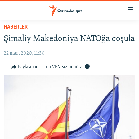
Link
açıqlığı
Esas
HABERLER
mündericege
HABERLER
Şimaliy Makedoniya NATOğa qoşula
qaytmaq
SİYASET
Baş
22 mart 2020, 11:30
İQTİSADİYAT
navigatsiyağa
qaytmaq
CEMİYET
Paylaşmaq
VPN-siz oquñız
Qıdıruvğa
MEDENİYET
qaytmaq
İNSAN AQLARI
VİDEO
SÜRET
BLOGLAR
FİKİR