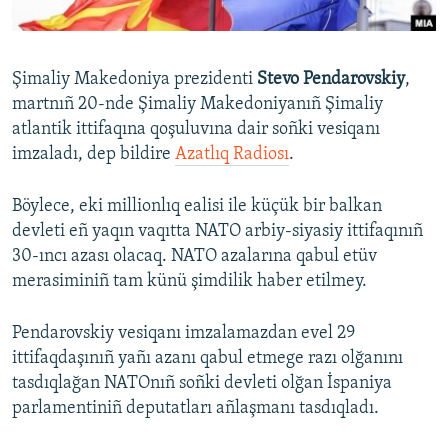
Русский
Українською
Şimaliy Makedoniya prezidenti
Stevo Pendarovskiy
,
martnıñ 20-nde Şimaliy Makedoniyanıñ Şimaliy
QOŞULIÑIZ!
atlantik ittifaqına qoşuluvına dair soñki vesiqanı
imzaladı, dep bildire
Azatlıq Radiosı
.
Böylece, eki millionlıq ealisi ile küçük bir balkan
RFE/RS bütün saytları
devleti eñ yaqın vaqıtta NATO arbiy-siyasiy ittifaqınıñ
30-ıncı azası olacaq. NATO azalarına qabul etüv
merasiminiñ tam künü şimdilik haber etilmey.
Pendarovskiy vesiqanı imzalamazdan evel 29
ittifaqdaşınıñ yañı azanı qabul etmege razı olğanını
tasdıqlağan NATOnıñ soñki devleti olğan İspaniya
parlamentiniñ deputatları añlaşmanı tasdıqladı.