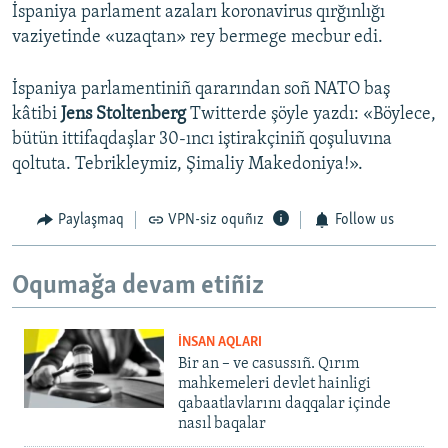
İspaniya parlament azaları koronavirus qırğınlığı
vaziyetinde «uzaqtan» rey bermege mecbur edi.
İspaniya parlamentiniñ qararından soñ NATO baş
kâtibi
Jens Stoltenberg
Twitterde şöyle yazdı: «Böylece,
bütün ittifaqdaşlar 30-ıncı iştirakçiniñ qoşuluvına
qoltuta. Tebrikleymiz, Şimaliy Makedoniya!».
Paylaşmaq
VPN-siz oquñız
Follow us
Oqumağa devam etiñiz
İNSAN AQLARI
Bir an – ve casussıñ. Qırım
mahkemeleri devlet hainligi
qabaatlavlarını daqqalar içinde
nasıl baqalar