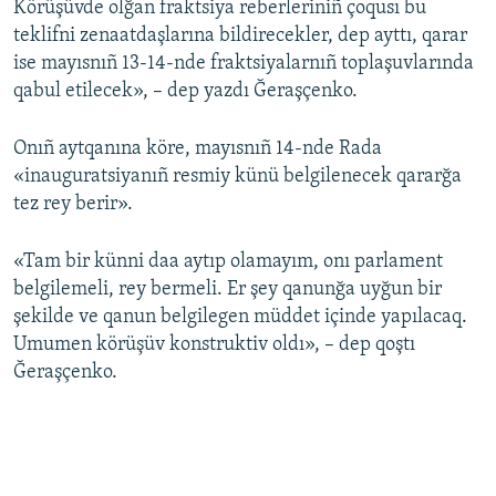
Körüşüvde olğan fraktsiya reberleriniñ çoqusı bu
teklifni zenaatdaşlarına bildirecekler, dep ayttı, qarar
ise mayısnıñ 13-14-nde fraktsiyalarnıñ toplaşuvlarında
qabul etilecek», – dep yazdı Ğeraşçenko.
Onıñ aytqanına köre, mayısnıñ 14-nde Rada
«inauguratsiyanıñ resmiy künü belgilenecek qararğa
tez rey berir».
«Tam bir künni daa aytıp olamayım, onı parlament
belgilemeli, rey bermeli. Er şey qanunğa uyğun bir
şekilde ve qanun belgilegen müddet içinde yapılacaq.
Umumen körüşüv konstruktiv oldı», – dep qoştı
Ğeraşçenko.