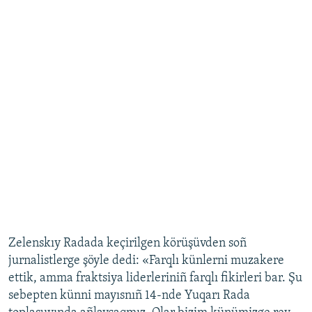
Zelenskıy Radada keçirilgen körüşüvden soñ
jurnalistlerge şöyle dedi: «Farqlı künlerni muzakere
ettik, amma fraktsiya liderleriniñ farqlı fikirleri bar. Şu
sebepten künni mayısnıñ 14-nde Yuqarı Rada