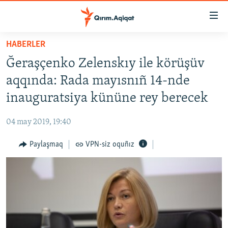
Link
açıqlığı
Esas
HABERLER
mündericege
HABERLER
Ğeraşçenko Zelenskıy ile körüşüv
qaytmaq
SİYASET
Baş
aqqında: Rada mayısnıñ 14-nde
İQTİSADİYAT
navigatsiyağa
inauguratsiya kününe rey berecek
qaytmaq
CEMİYET
Qıdıruvğa
04 may 2019, 19:40
MEDENİYET
qaytmaq
Paylaşmaq
VPN-siz oquñız
İNSAN AQLARI
VİDEO
SÜRET
BLOGLAR
FİKİR