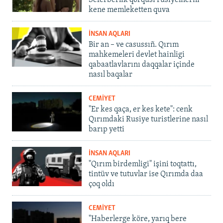
Seferberlik qorqusı rusiyelilerni
kene memleketten quva
İNSAN AQLARI
Bir an – ve casussıñ. Qırım
mahkemeleri devlet hainligi
qabaatlavlarını daqqalar içinde
nasıl baqalar
CEMİYET
"Er kes qaça, er kes kete": cenk
Qırımdaki Rusiye turistlerine nasıl
barıp yetti
İNSAN AQLARI
"Qırım birdemligi" işini toqtattı,
tintüv ve tutuvlar ise Qırımda daa
çoq oldı
CEMİYET
"Haberlerge köre, yarıq bere