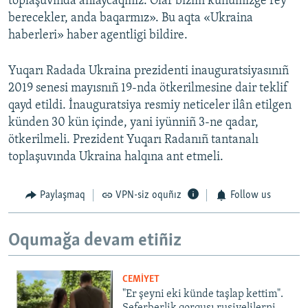
toplaşuvında añlaycaqmız. Olar bizim künümizge rey
berecekler, anda baqarmız». Bu aqta «Ukraina
haberleri» haber agentligi bildire.
Yuqarı Radada Ukraina prezidenti inauguratsiyasınıñ
2019 senesi mayısnıñ 19-nda ötkerilmesine dair teklif
qayd etildi. İnauguratsiya resmiy neticeler ilân etilgen
künden 30 kün içinde, yani iyünniñ 3-ne qadar,
ötkerilmeli. Prezident Yuqarı Radanıñ tantanalı
toplaşuvında Ukraina halqına ant etmeli.
Paylaşmaq
VPN-siz oquñız
Follow us
Oqumağa devam etiñiz
CEMİYET
"Er şeyni eki künde taşlap kettim".