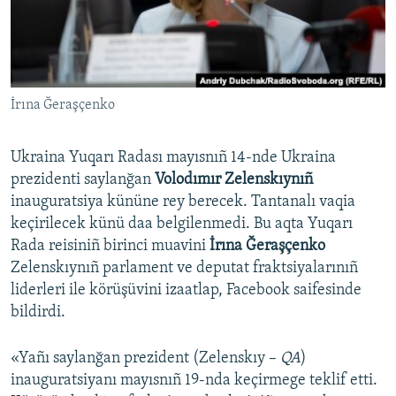
Русский
Українською
İrına Ğeraşçenko
QOŞULIÑIZ!
Ukraina Yuqarı Radası mayısnıñ 14-nde Ukraina
prezidenti saylanğan
Volodımır Zelenskıynıñ
RFE/RS bütün saytları
inauguratsiya kününe rey berecek. Tantanalı vaqia
keçirilecek künü daa belgilenmedi. Bu aqta Yuqarı
Rada reisiniñ birinci muavini
İrına Ğeraşçenko
Zelenskıynıñ parlament ve deputat fraktsiyalarınıñ
liderleri ile körüşüvini izaatlap, Facebook saifesinde
bildirdi.
«Yañı saylanğan prezident (Zelenskıy –
QA
)
inauguratsiyanı mayısnıñ 19-nda keçirmege teklif etti.