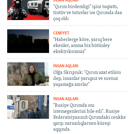
İNSAN AQLARI
"Qırım birdemligi" işini toqtattı,
tintüv ve tutuvlar ise Qırımda daa
çoq oldı
CEMİYET
"Haberlerge köre, yarıq bere
ekenler, amma biz bütünley
ekektriksizmiz"
İNSAN AQLARI
Olğa Skrıpnık: "Qırım azat etilsin
dep, insanlar yarıqsız ve suvsuz
yaşamağa azırlar"
İNSAN AQLARI
"Rusiye Qırımda onı
istemegenlerini bile edi". Rusiye
Federatsiyasınıñ Qırımdaki cenkke
qarşı narazılıqlarnen küreşi
aqqında