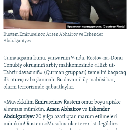
Русский
Українською
Rustem Emiruseinov, Arsen Abhairov ve Eskender
QOŞULIÑIZ!
Abdulganiyev
Cumaaqşamı künü, yanvarniñ 9-nda, Rostov-na-Donu
RFE/RS bütün saytları
Cenübiy okrugınıñ arbiy mahkemesinde «Hizb ut-
Tahrir davasınıñ» (Qurman gruppası) temelini baqacaq
ilk oturışuv başlanmalı. Bu davanıñ üç mabüsi bar,
olarnı terrorizmde qabaatlaylar.
«Müvekkilim
Emiruseinov Rustem
ömür boyu apiske
alınması mümkün.
Arsen Abhairov
ve
Eskender
Abdulganiyev
20 yılğa azatlıqtan marum etilmeleri
mümkün! Rustem «Musulmanlar terrorist degildir»