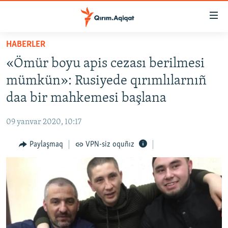
Link
açıqlığı
Esas
HABERLER
mündericege
HABERLER
«Ömür boyu apis cezası berilmesi
qaytmaq
SİYASET
Baş
mümkün»: Rusiyede qırımlılarnıñ
İQTİSADİYAT
navigatsiyağa
daa bir mahkemesi başlana
qaytmaq
CEMİYET
Qıdıruvğa
09 yanvar 2020, 10:17
MEDENİYET
qaytmaq
Paylaşmaq
VPN-siz oquñız
İNSAN AQLARI
VİDEO
SÜRET
BLOGLAR
FİKİR