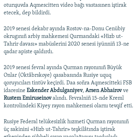
oturışuvda Aqmescitten video bağı vastasınen iştirak
etecek, dep bildirdi.
2019 senesi dekabr ayında Rostov-na-Donu Cenübiy
okrugınıñ arbiy mahkemesi Qurmandaki «Hizb ut-
Tahrir davası» mabüslerini 2020 senesi iyünniñ 13-ne
qadar apiste qaldırdı.
2019 senesi fevral ayında Qurman rayonınıñ Büyük
Onlar (Oktâbrskoye) qasabasında Rusiye uquq
qoruyıcıları tintüv keçirdi. Daa soñra Aqmescitteki FSB
idaresine
Eskender Abdulganiyev
,
Arsen Abhairov
ve
Rustem Emiruseinov
alındı. Fevralniñ 15-nde Kreml
kontrolindeki Kiyey rayon mahkemesi olarnı tevqif etti.
Rusiye Federal telükesizlik hızmeti Qurman rayonınıñ
üç sakinini «Hizb ut-Tahrir» teşkilâtında iştirak