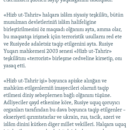
etkeninden şübheli sayıp yaqalağanını tasdıqladı.
«Hizb ut-Tahrir» halqara islâm siyasiy teşkilâtı, bütün
musulman devletleriniñ islâm halifeligine
birleştirilmesini öz maqsadı olğanını ayta, amma olar,
bu maqsatqa irişmek içün terroristik usullarnı red ete
ve Rusiyede adaletsiz taqip etilgenini ayta. Rusiye
Yuqarı mahkemesi 2003 senesi «Hizb ut-Tahrir»
teşkilâtını «terrorist» birleşme cedveline kirsetip, onı
yasaq etti.
«Hizb ut-Tahrir işi» boyunca apiske alınğan ve
mahküm etilgenlerniñ imayecileri olarnıñ taqip
etilmesi diniy sebeplernen bağlı olğanını tüşüne.
Adliyeciler qayd etkenine köre, Rusiye uquq qoruyıcı
organları tarafından bu dava boyunca taqip etilgenler –
ekseriyeti qırımtatarlar ve ukrain, rus, tacik, azeri ve
islâm dinini kütken diger millet vekilleri. Halqara uquq