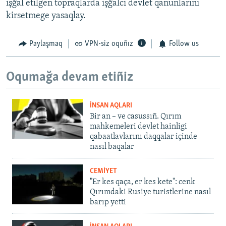
işğal etilgen topraqlarda işğalci devlet qanunlarını
kirsetmege yasaqlay.
Paylaşmaq
VPN-siz oquñız
Follow us
Oqumağa devam etiñiz
İNSAN AQLARI
Bir an – ve casussıñ. Qırım
mahkemeleri devlet hainligi
qabaatlavlarını daqqalar içinde
nasıl baqalar
CEMİYET
"Er kes qaça, er kes kete": cenk
Qırımdaki Rusiye turistlerine nasıl
barıp yetti