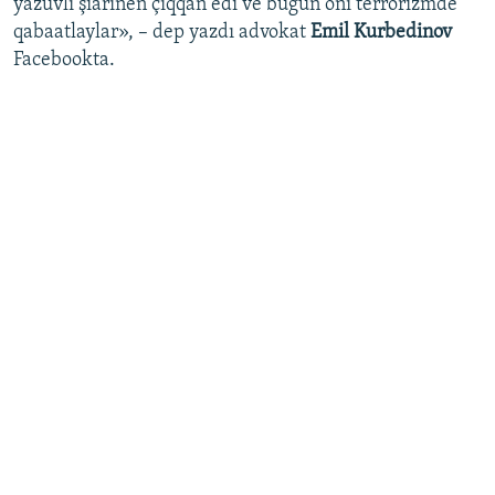
yazuvlı şiarınen çıqqan edi ve bugün onı terrorizmde
qabaatlaylar», – dep yazdı advokat
Emil Kurbedinov
Facebookta.