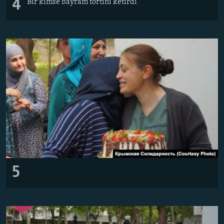
4
Bir kimse bayram tortını ketirdi
5