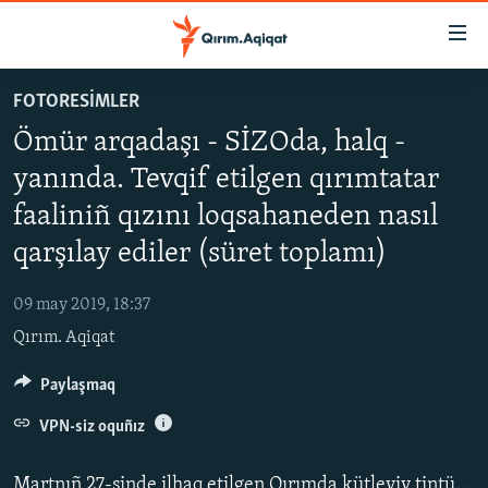
Link
açıqlığı
Esas
FOTORESİMLER
mündericege
HABERLER
Ömür arqadaşı - SİZOda, halq -
qaytmaq
SİYASET
Baş
yanında. Tevqif etilgen qırımtatar
İQTİSADİYAT
navigatsiyağa
faaliniñ qızını loqsahaneden nasıl
qaytmaq
CEMİYET
Qıdıruvğa
qarşılay ediler (süret toplamı)
MEDENİYET
qaytmaq
09 may 2019, 18:37
İNSAN AQLARI
Qırım. Aqiqat
VİDEO
Paylaşmaq
SÜRET
VPN-siz oquñız
BLOGLAR
FİKİR
Martnıñ 27-sinde ilhaq etilgen Qırımda kütleviy tintüvler vaqtında tutulğan ve qomşu Rusiyege alıp ketilgen qırımtatar Mecit Abdurahmanovnıñ Sülbiye qızı doğdı. Qızçıqnı ana-babası on dört yıl bekledi. Ondan ğayrı qorantada daa eki oğlan bala bar.