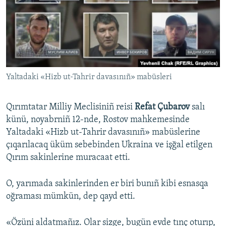
Русский
Українською
QOŞULIÑIZ!
Yaltadaki «Hizb ut-Tahrir davasınıñ» mabüsleri
Qırımtatar Milliy Meclisiniñ reisi
Refat Çubarov
salı
RFE/RS bütün saytları
künü, noyabrniñ 12-nde, Rostov mahkemesinde
Yaltadaki «Hizb ut-Tahrir davasınıñ» mabüslerine
çıqarılacaq üküm sebebinden Ukraina ve işğal etilgen
Qırım sakinlerine muracaat etti.
O, yarımada sakinlerinden er biri bunıñ kibi esnasqa
oğraması mümkün, dep qayd etti.
«Özüni aldatmañız. Olar sizge, bugün evde tınç oturıp,