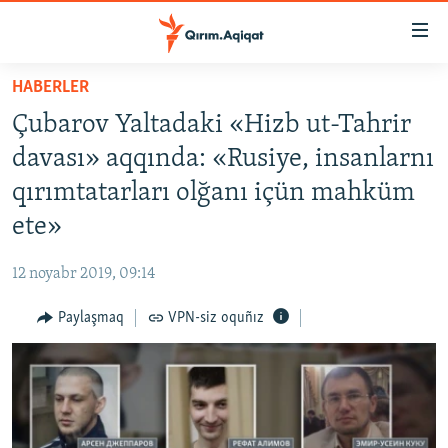
Link
açıqlığı
Esas
HABERLER
mündericege
HABERLER
Çubarov Yaltadaki «Hizb ut-Tahrir
qaytmaq
SİYASET
Baş
davası» aqqında: «Rusiye, insanlarnı
İQTİSADİYAT
navigatsiyağa
qırımtatarları olğanı içün mahküm
qaytmaq
CEMİYET
ete»
Qıdıruvğa
MEDENİYET
qaytmaq
12 noyabr 2019, 09:14
İNSAN AQLARI
Paylaşmaq
VPN-siz oquñız
VİDEO
SÜRET
BLOGLAR
FİKİR