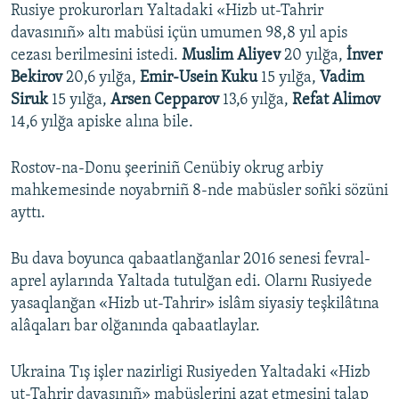
Rusiye prokurorları Yaltadaki «Hizb ut-Tahrir
davasınıñ» altı mabüsi içün umumen 98,8 yıl apis
cezası berilmesini istedi.
Muslim Aliyev
20 yılğa,
İnver
Bekirov
20,6 yılğa,
Emir-Usein Kuku
15 yılğa,
Vadim
Siruk
15 yılğa,
Arsen Cepparov
13,6 yılğa,
Refat Alimov
14,6 yılğa apiske alına bile.
Rostov-na-Donu şeeriniñ Cenübiy okrug arbiy
mahkemesinde noyabrniñ 8-nde mabüsler soñki sözüni
ayttı.
Bu dava boyunca qabaatlanğanlar 2016 senesi fevral-
aprel aylarında Yaltada tutulğan edi. Olarnı Rusiyede
yasaqlanğan «Hizb ut-Tahrir» islâm siyasiy teşkilâtına
alâqaları bar olğanında qabaatlaylar.
Ukraina Tış işler nazirligi Rusiyeden Yaltadaki «Hizb
ut-Tahrir davasınıñ» mabüslerini azat etmesini talap