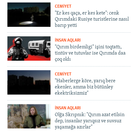
CEMİYET
"Er kes qaça, er kes kete": cenk
Qırımdaki Rusiye turistlerine nasıl
barıp yetti
İNSAN AQLARI
"Qırım birdemligi" işini toqtattı,
tintüv ve tutuvlar ise Qırımda daa
çoq oldı
CEMİYET
"Haberlerge köre, yarıq bere
ekenler, amma biz bütünley
ekektriksizmiz"
İNSAN AQLARI
Olğa Skrıpnık: "Qırım azat etilsin
dep, insanlar yarıqsız ve suvsuz
yaşamağa azırlar"