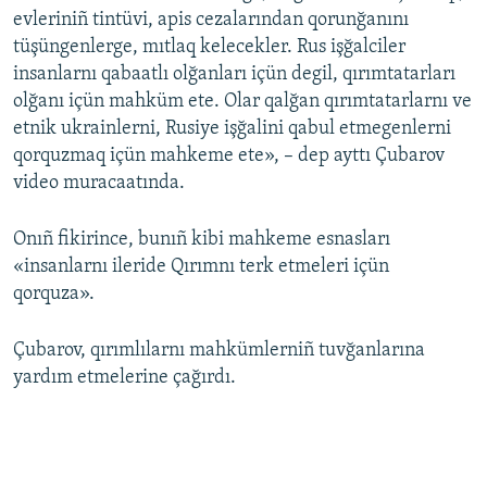
evleriniñ tintüvi, apis cezalarından qorunğanını
tüşüngenlerge, mıtlaq kelecekler. Rus işğalciler
insanlarnı qabaatlı olğanları içün degil, qırımtatarları
olğanı içün mahküm ete. Olar qalğan qırımtatarlarnı ve
etnik ukrainlerni, Rusiye işğalini qabul etmegenlerni
qorquzmaq içün mahkeme ete», – dep ayttı Çubarov
video muracaatında.
Onıñ fikirince, bunıñ kibi mahkeme esnasları
«insanlarnı ileride Qırımnı terk etmeleri içün
qorquza».
Çubarov, qırımlılarnı mahkümlerniñ tuvğanlarına
yardım etmelerine çağırdı.