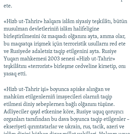
ete.
«Hizb ut-Tahrir» halqara islâm siyasiy teşkilâtı, bütün
musulman devletleriniñ islâm halifeligine
birleştirilmesini öz maqsadı olğanını ayta, amma olar,
bu maqsatqa irişmek içün terroristik usullarnı red ete
ve Rusiyede adaletsiz taqip etilgenini ayta. Rusiye
Yuqarı mahkemesi 2003 senesi «Hizb ut-Tahrir»
teşkilâtını «terrorist» birleşme cedveline kirsetip, onı
yasaq etti.
«Hizb ut-Tahrir işi» boyunca apiske alınğan ve
mahküm etilgenlerniñ imayecileri olarnıñ taqip
etilmesi diniy sebeplernen bağlı olğanını tüşüne.
Adliyeciler qayd etkenine köre, Rusiye uquq qoruyıcı
organları tarafından bu dava boyunca taqip etilgenler –
ekseriyeti qırımtatarlar ve ukrain, rus, tacik, azeri ve