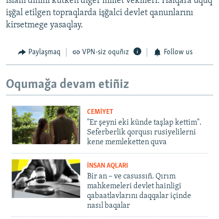
islâm dinini kütken diger millet vekilleri. Halqara uquq
işğal etilgen topraqlarda işğalci devlet qanunlarını
kirsetmege yasaqlay.
Paylaşmaq
VPN-siz oquñız
Follow us
Oqumağa devam etiñiz
CEMİYET
"Er şeyni eki künde taşlap kettim".
Seferberlik qorqusı rusiyelilerni
kene memleketten quva
İNSAN AQLARI
Bir an – ve casussıñ. Qırım
mahkemeleri devlet hainligi
qabaatlavlarını daqqalar içinde
nasıl baqalar