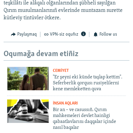
teşkilâtı ile alâqalı olğanlarından şübheli sayılğan
Qırım musulmanlarınıñ evlerinde muntazam surette
kütleviy tintüvler ötkere.
Paylaşmaq
VPN-siz oquñız
Follow us
Oqumağa devam etiñiz
CEMİYET
"Er şeyni eki künde taşlap kettim".
Seferberlik qorqusı rusiyelilerni
kene memleketten quva
İNSAN AQLARI
Bir an – ve casussıñ. Qırım
mahkemeleri devlet hainligi
qabaatlavlarını daqqalar içinde
nasıl baqalar