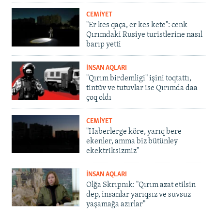
CEMİYET
"Er kes qaça, er kes kete": cenk
Qırımdaki Rusiye turistlerine nasıl
barıp yetti
İNSAN AQLARI
"Qırım birdemligi" işini toqtattı,
tintüv ve tutuvlar ise Qırımda daa
çoq oldı
CEMİYET
"Haberlerge köre, yarıq bere
ekenler, amma biz bütünley
ekektriksizmiz"
İNSAN AQLARI
Olğa Skrıpnık: "Qırım azat etilsin
dep, insanlar yarıqsız ve suvsuz
yaşamağa azırlar"