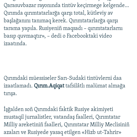
Qarasuvbazar rayonında tintüv keçirmege kelgende…
Qırımda qırımtatarlarğa qarşı total, kütleviy av
başlağanını tanımaq kerek. Qırımtatarlarğa qarşı
tarama yapıla. Rusiyeniñ maqsadı – qırımtatarlarnı
basıp quvmaqtır», – dedi o Facebooktaki video
izaatında.
Qırımdaki müessiseler Sarı-Sudaki tintüvlerni daa
izaatlamadı.
Qırım.Aqiqat
tafsilâtlı malümat almağa
tırışa.
İşğalden soñ Qırımdaki faktik Rusiye akimiyeti
mustaqil jurnalistler, vatandaş faalleri, Qırımtatar
Milliy areketiniñ faalleri, Qırımtatar Milliy Meclisiniñ
azaları ve Rusiyede yasaq etilgen «Hizb ut-Tahrir»