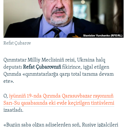
Русский
Українською
QOŞULIÑIZ!
Refat Çubarov
Qırımtatar Milliy Meclisiniñ reisi, Ukraina halq
RFE/RS bütün saytları
deputatı
Refat Çubarovnıñ
fikirince, işğal etilgen
Qırımda «qırımtatarlarğa qarşı total tarama devam
ete».
O,
iyünniñ 19-nda Qırımda Qarasuvbazar rayonınıñ
Sarı-Su qasabasında eki evde keçirilgen tintüvlerni
izaatladı.
«Bugün saba olğan adiselerden soñ, Rusiye işğalcileri