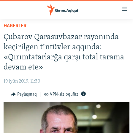
Link
açıqlığı
Esas
HABERLER
mündericege
HABERLER
Çubarov Qarasuvbazar rayonında
qaytmaq
SİYASET
Baş
keçirilgen tintüvler aqqında:
İQTİSADİYAT
navigatsiyağa
«Qırımtatarlarğa qarşı total tarama
qaytmaq
CEMİYET
devam ete»
Qıdıruvğa
MEDENİYET
qaytmaq
19 iyün 2019, 11:30
İNSAN AQLARI
Paylaşmaq
VPN-siz oquñız
VİDEO
SÜRET
BLOGLAR
FİKİR