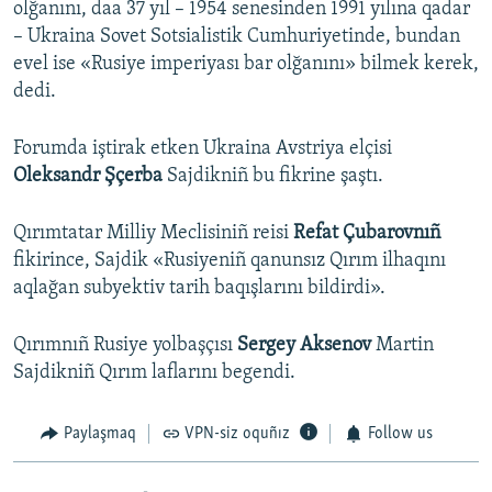
olğanını, daa 37 yıl – 1954 senesinden 1991 yılına qadar
– Ukraina Sovet Sotsialistik Cumhuriyetinde, bundan
evel ise «Rusiye imperiyası bar olğanını» bilmek kerek,
dedi.
Forumda iştirak etken Ukraina Avstriya elçisi
Oleksandr Şçerba
Sajdikniñ bu fikrine şaştı.
Qırımtatar Milliy Meclisiniñ reisi
Refat Çubarovnıñ
fikirince, Sajdik «Rusiyeniñ qanunsız Qırım ilhaqını
aqlağan subyektiv tarih baqışlarını bildirdi».
Qırımnıñ Rusiye yolbaşçısı
Sergey Aksenov
Martin
Sajdikniñ Qırım laflarını begendi.
Paylaşmaq
VPN-siz oquñız
Follow us