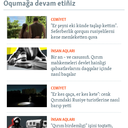
Oqumağa devam etiñiz
CEMİYET
"Er şeyni eki künde taşlap kettim".
Seferberlik qorqusı rusiyelilerni
kene memleketten quva
İNSAN AQLARI
Bir an – ve casussıñ. Qırım
mahkemeleri devlet hainligi
qabaatlavlarını daqqalar içinde
nasıl baqalar
CEMİYET
"Er kes qaça, er kes kete": cenk
Qırımdaki Rusiye turistlerine nasıl
barıp yetti
İNSAN AQLARI
"Qırım birdemligi" işini toqtattı,