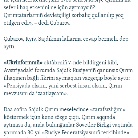
ne içün ileri ketmeysiñ? 1783 senesi Rusiye Qırımnı ilk
sefer ilhaq etkenini ne içün aytmaysıñ?
Qırımtatarlarnıñ devletçiligi zorbalıq qullanılıp yoq
etilgen edi», – dedi Çubarov.
Çubarov, Kyiv, Sajdikniñ laflarına cevap bermeli, dep
ayttı.
«Ukrinformnıñ»
oktâbrniñ 7-nde bildirgeni kibi,
Avstriyadaki forumda Sajdik Rusiyeniñ qanunsız Qırım
ilhaqınen bağlı fikrini aytmaqtan vazgeçip böyle ayttı:
«Pensiyada olsam, yani serbest insan olsam, Qırım
mevzusını da izaatlaycam».
Daa soñra Sajdik Qırım meselesinde «tarafsızlığını»
köstermek içün kene sözge çıqtı. Qırım aqqında
aytmasa da, anda bulunğanlar Sovetler Birligi vaqtında
yarımada 30 yıl «Rusiye Federatsiyasınıñ terkibinde»