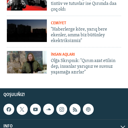
tintüv ve tutuvlar ise Qırımda daa
çoq oldı
CEMİYET
"Haberlerge köre, yarıq bere
ekenler, amma biz bütünley
ekektriksizmiz"
İNSAN AQLARI
Olğa Skrıpnık: "Qırım azat etilsin
dep, insanlar yarıqsız ve suvsuz
yaşamağa azırlar"
QOŞULIÑIZ!
INFO