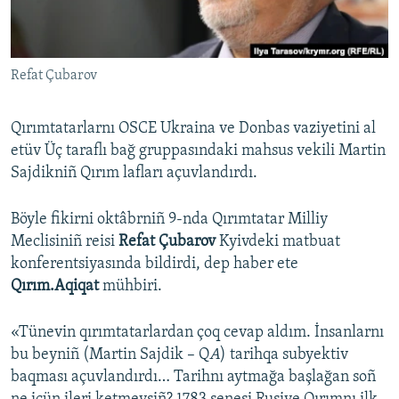
Русский
Українською
Refat Çubarov
QOŞULIÑIZ!
Qırımtatarlarnı OSCE Ukraina ve Donbas vaziyetini al
etüv Üç taraflı bağ gruppasındaki mahsus vekili Martin
Sajdikniñ Qırım lafları açuvlandırdı.
RFE/RS bütün saytları
Böyle fikirni oktâbrniñ 9-nda Qırımtatar Milliy
Meclisiniñ reisi
Refat Çubarov
Kyivdeki matbuat
konferentsiyasında bildirdi, dep haber ete
Qırım.Aqiqat
mühbiri.
«Tünevin qırımtatarlardan çoq cevap aldım. İnsanlarnı
bu beyniñ (Martin Sajdik – Q
A
) tarihqa subyektiv
baqması açuvlandırdı… Tarihnı aytmağa başlağan soñ