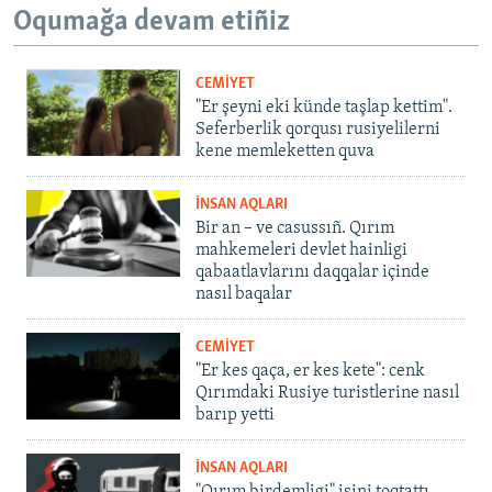
Oqumağa devam etiñiz
CEMİYET
"Er şeyni eki künde taşlap kettim".
Seferberlik qorqusı rusiyelilerni
kene memleketten quva
İNSAN AQLARI
Bir an – ve casussıñ. Qırım
mahkemeleri devlet hainligi
qabaatlavlarını daqqalar içinde
nasıl baqalar
CEMİYET
"Er kes qaça, er kes kete": cenk
Qırımdaki Rusiye turistlerine nasıl
barıp yetti
İNSAN AQLARI