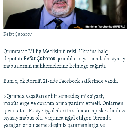
Русский
Українською
Refat Çubarov
QOŞULIÑIZ!
Qırımtatar Milliy Meclisiniñ reisi, Ukraina halq
deputatı
Refat Çubarov
qırımlılarnı yarımadada siyasiy
RFE/RS bütün saytları
mabüslerniñ mahkemelerine kelmege çağırdı.
Bunı o, oktâbrniñ 21-nde Facebook saifesinde yazdı.
«Qırımda yaşağan er bir semetdeşimiz siyasiy
mabüslerge ve qorantalarına yardım etmeli. Onlarnen
qırımtatarı Rusiye işğalcileri tarafından apiske alındı ve
siyasiy mabüs ola, vaqtınca işğal etilgen Qırımda
yaşağan er bir semetdeşimiz qaramanlarğa ve