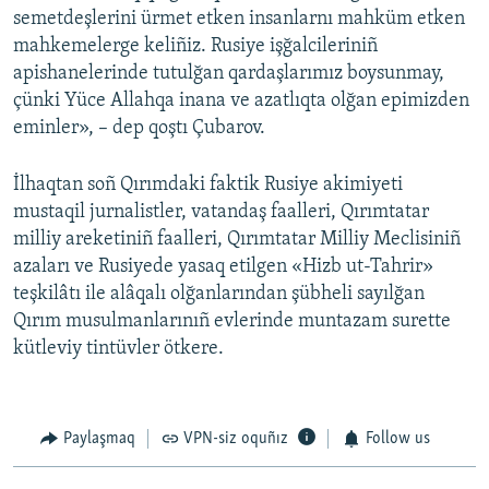
semetdeşlerini ürmet etken insanlarnı mahküm etken
mahkemelerge keliñiz. Rusiye işğalcileriniñ
apishanelerinde tutulğan qardaşlarımız boysunmay,
çünki Yüce Allahqa inana ve azatlıqta olğan epimizden
eminler», – dep qoştı Çubarov.
İlhaqtan soñ Qırımdaki faktik Rusiye akimiyeti
mustaqil jurnalistler, vatandaş faalleri, Qırımtatar
milliy areketiniñ faalleri, Qırımtatar Milliy Meclisiniñ
azaları ve Rusiyede yasaq etilgen «Hizb ut-Tahrir»
teşkilâtı ile alâqalı olğanlarından şübheli sayılğan
Qırım musulmanlarınıñ evlerinde muntazam surette
kütleviy tintüvler ötkere.
Paylaşmaq
VPN-siz oquñız
Follow us