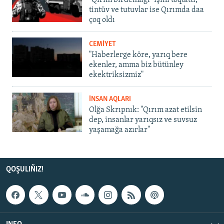
"Qırım birdemligi" işini toqtattı,
tintüv ve tutuvlar ise Qırımda daa
çoq oldı
CEMİYET
"Haberlerge köre, yarıq bere
ekenler, amma biz bütünley
ekektriksizmiz"
İNSAN AQLARI
Olğa Skrıpnık: "Qırım azat etilsin
dep, insanlar yarıqsız ve suvsuz
yaşamağa azırlar"
QOŞULIÑIZ!