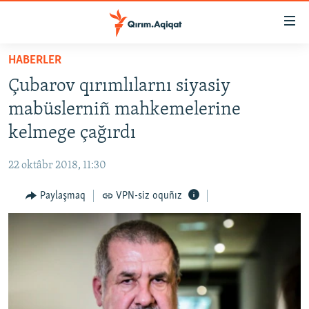
Link
açıqlığı
Esas
HABERLER
mündericege
HABERLER
Çubarov qırımlılarnı siyasiy
qaytmaq
SİYASET
Baş
mabüslerniñ mahkemelerine
İQTİSADİYAT
navigatsiyağa
kelmege çağırdı
qaytmaq
CEMİYET
Qıdıruvğa
22 oktâbr 2018, 11:30
MEDENİYET
qaytmaq
Paylaşmaq
VPN-siz oquñız
İNSAN AQLARI
VİDEO
SÜRET
BLOGLAR
FİKİR