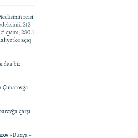
eclisiniñ reisi
odeksiniñ 212
ci qısmı, 280.1
aaliyetke açıq
ı daa bir
da Çubarovğa
barovğa qarşı
arov
«Dünya –