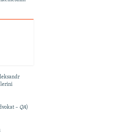
Aleksandr
lerini
dvokat –
QA
)
ı