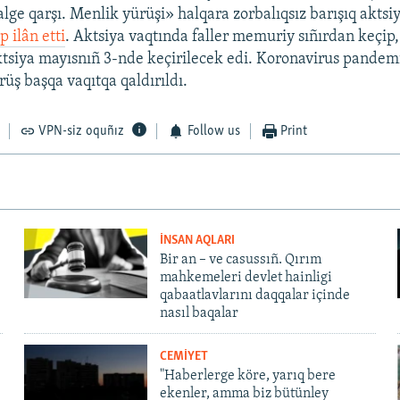
alge qarşı. Menlik yürüşi» halqara zorbalıqsız barışıq aktsiy
p ilân etti
. Aktsiya vaqtında faller memuriy sıñırdan keçip
ktsiya mayısnıñ 3-nde keçirilecek edi. Koronavirus pandem
üş başqa vaqıtqa qaldırıldı.
VPN-siz oquñız
Follow us
Print
İNSAN AQLARI
Bir an – ve casussıñ. Qırım
mahkemeleri devlet hainligi
qabaatlavlarını daqqalar içinde
nasıl baqalar
CEMİYET
"Haberlerge köre, yarıq bere
ekenler, amma biz bütünley