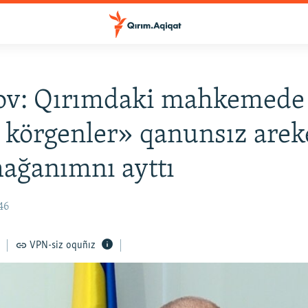
ov: Qırımdaki mahkemede
 körgenler» qanunsız arek
ağanımnı ayttı
46
VPN-siz oquñız