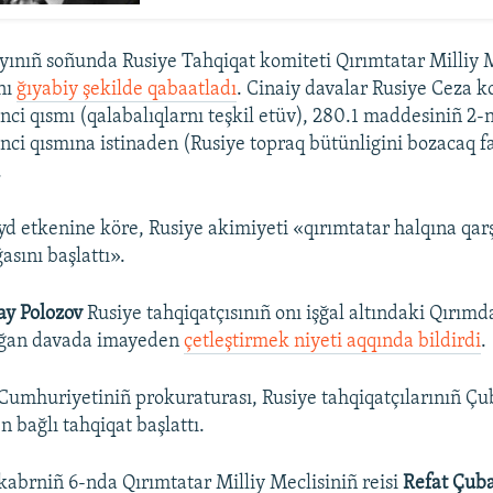
yınıñ soñunda Rusiye Tahqiqat komiteti Qırımtatar Milliy M
nı
ğıyabiy şekilde qabaatladı
. Cinaiy davalar Rusiye Ceza k
nci qısmı (qalabalıqlarnı teşkil etüv), 280.1 maddesiniñ 2-n
nci qısmına istinaden (Rusiye topraq bütünligini bozacaq f
.
d etkenine köre, Rusiye akimiyeti «qırımtatar halqına qarş
asını başlattı».
ay Polozov
Rusiye tahqiqatçısınıñ onı işğal altındaki Qırım
ılğan davada imayeden
çetleştirmek niyeti aqqında bildirdi
.
umhuriyetiniñ prokuraturası, Rusiye tahqiqatçılarınıñ Çu
 bağlı tahqiqat başlattı.
kabrniñ 6-nda Qırımtatar Milliy Meclisiniñ reisi
Refat Çub