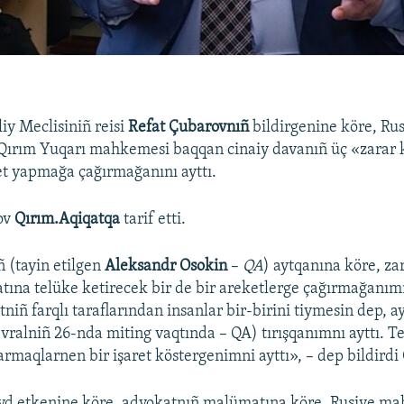
iy Meclisiniñ reisi
Refat Çubarovnıñ
bildirgenine köre, Ru
 Qırım Yuqarı mahkemesi baqqan cinaiy davanıñ üç «zarar 
t yapmağa çağırmağanını ayttı.
ov
Qırım.Aqiqatqa
tarif etti.
 (tayin etilgen
Aleksandr Osokin
–
QA
) aytqanına köre, za
atına telüke ketirecek bir de bir areketlerge çağırmağanımn
tniñ farqlı taraflarından insanlar bir-birini tiymesin dep,
evralniñ 26-nda miting vaqtında – QA) tırışqanımnı ayttı. T
armaqlarnen bir işaret köstergenimni ayttı», – dep bildirdi
yd etkenine köre, advokatnıñ malümatına köre, Rusiye m