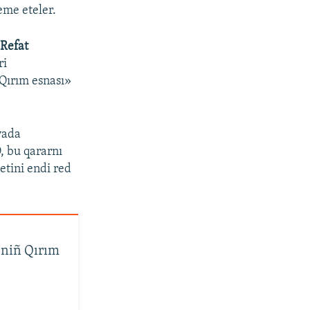
eme eteler.
i
Refat
ri
«Qırım esnası»
vada
, bu qararnı
tini endi red
lniñ Qırım