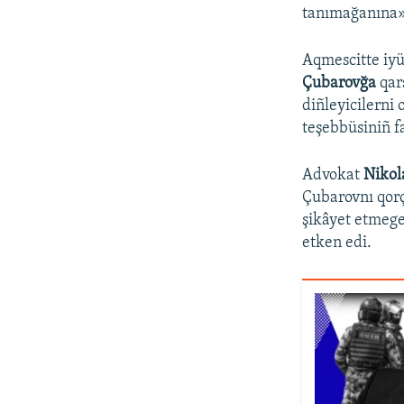
tanımağanına» 
Aqmescitte iyü
Çubarovğa
qar
diñleyicilerni
teşebbüsiniñ fa
Advokat
Nikol
Çubarovnı qorç
şikâyet etmege
etken edi.