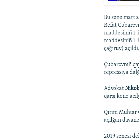
Bu sene mart a
Refat Çubarov
maddesiniñ 1-i
maddesiniñ 1-i
çağıruv) açıldı
Çubarovnıñ qay
repressiya dalğ
Advokat
Nikol
qarşı kene aç
Qırım Muhtar C
açılğan davanen
2019 senesi de