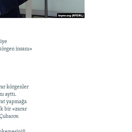
siye
körgen insanı»
rar körgenler
ı ayttı.
 ayat yapmağa
ek bir «zarar
 Çubarov.
ahkemesiniñ