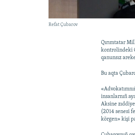
Refat Çubarov
Qırımtatar Mill
kontrolindeki
qanunsız areke
Bu aqta Çubar
«Advokatımnıñ
insanlarnıñ ay
Aksine zıddiye
(2014 senesi f
körgen» kişi p
Çubarovnıñ qa