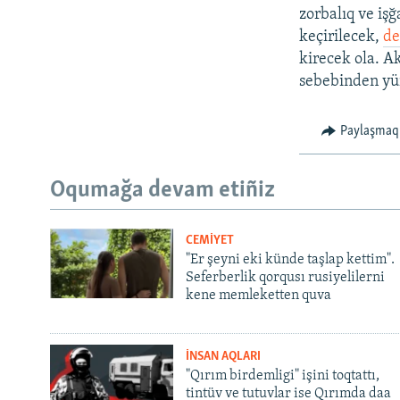
zorbalıq ve işğ
keçirilecek,
de
kirecek ola. A
sebebinden yür
Paylaşmaq
Oqumağa devam etiñiz
CEMİYET
"Er şeyni eki künde taşlap kettim".
Seferberlik qorqusı rusiyelilerni
kene memleketten quva
İNSAN AQLARI
"Qırım birdemligi" işini toqtattı,
tintüv ve tutuvlar ise Qırımda daa