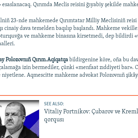
esaslanacaq. Qırımda Meclis reisini ğıyabiy şekilde mahk
lniñ 23-nde mahkemede Qırımtatar Milliy Meclisiniñ reis
şı cinaiy dava temelden baqılıp başlandı. Mahkeme vekille
 oturışuvğa ve mahkeme binasına kirsetmedi, dep bildirdi 
alleri.
ay Polozovnıñ Qırım.Aqiqatqa
bildirgenine köre, oña bu da
alamağa izin bermediler, çünki «menfaat zıddiyeti bar». O
 niyetlene. Aqmescitte mahkeme advokat Polozovnıñ şikâye
SEE ALSO:
Vitaliy Portnikov: Çubarov ve Krem
qorqusı