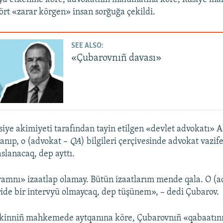
ört «zarar körgen» insan sorğuğa çekildi.
SEE ALSO:
«Çubarovnıñ davası»
usiye akimiyeti tarafından tayin etilgen «devlet advokatı» 
lanıp, o (advokat –
QA
) bilgileri çerçivesinde advokat vazife
slanacaq, dep ayttı.
mnı» izaatlap olamay. Bütün izaatlarım mende qala. O (a
leride bir intervyü olmaycaq, dep tüşünem», – dedi Çubarov.
kinniñ mahkemede aytqanına köre, Çubarovnıñ «qabaatın