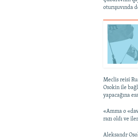
oturışuvında d
Meclis reisi R
Osokin ile bağ
yapacağına esa
«Amma o «dava
razı oldı ve i
Aleksandr Oso