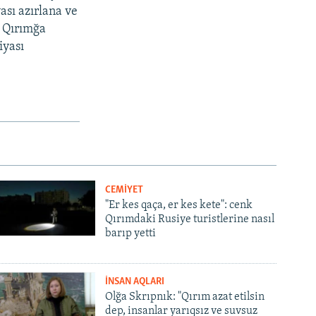
ası azırlana ve
, Qırımğa
iyası
CEMİYET
"Er kes qaça, er kes kete": cenk
Qırımdaki Rusiye turistlerine nasıl
barıp yetti
İNSAN AQLARI
Olğa Skrıpnık: "Qırım azat etilsin
dep, insanlar yarıqsız ve suvsuz