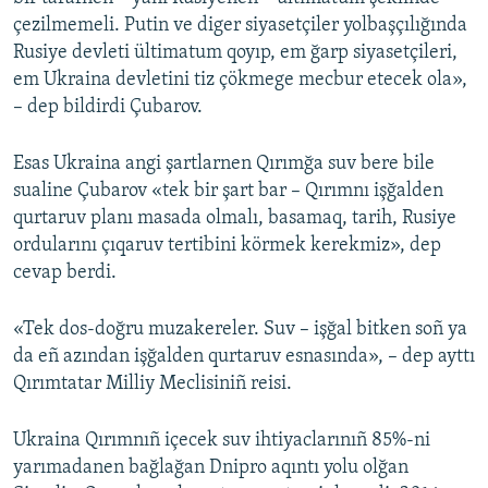
çezilmemeli. Putin ve diger siyasetçiler yolbaşçılığında
Rusiye devleti ültimatum qoyıp, em ğarp siyasetçileri,
em Ukraina devletini tiz çökmege mecbur etecek ola»,
– dep bildirdi Çubarov.
Esas Ukraina angi şartlarnen Qırımğa suv bere bile
sualine Çubarov «tek bir şart bar – Qırımnı işğalden
qurtaruv planı masada olmalı, basamaq, tarih, Rusiye
ordularını çıqaruv tertibini körmek kerekmiz», dep
cevap berdi.
«Tek dos-doğru muzakereler. Suv – işğal bitken soñ ya
da eñ azından işğalden qurtaruv esnasında», – dep ayttı
Qırımtatar Milliy Meclisiniñ reisi.
Ukraina Qırımnıñ içecek suv ihtiyaclarınıñ 85%-ni
yarımadanen bağlağan Dnipro aqıntı yolu olğan