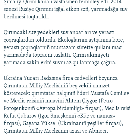
Şimaliy-Qırım kanalı vastasınen teminley edi. 2014
senesi Rusiye Qırımnı işğal etken soñ, yarımadağa suv
berilmesi toqtatıldı.
Qırımdaki suv yedekleri suv anbarları ve yerastı
çoqraqlardan toldurıla. Ekologlarnıñ aytqanına köre,
yerastı çoqraqlarnıñ muntazam sürette qullanılması
yarımadada topraqnı tuzlattı. Qırım akimiyeti
yarımada sakinlerini suvnı az qullanmağa çağıra.
Ukraina Yuqarı Radasına firqa cedvelleri boyunca
Qırımtatar Milliy Meclisiniñ beş vekili namzet
kösterecek: qırımtatar halqınıñ lideri Mustafa Cemilev
ve Meclis reisiniñ muavini Ahtem Çiygoz (Petro
Poroşenkonıñ «Avropa birdemligi» firqası), Meclis reisi
Refat Çubarov (İgor Smeşkonıñ «Küç ve namus»
firqası), Gayana Yüksel (Ukrainanıñ yeşiller firqası),
Qırımtatar Milliy Meclisiniñ azası ve Abmecit