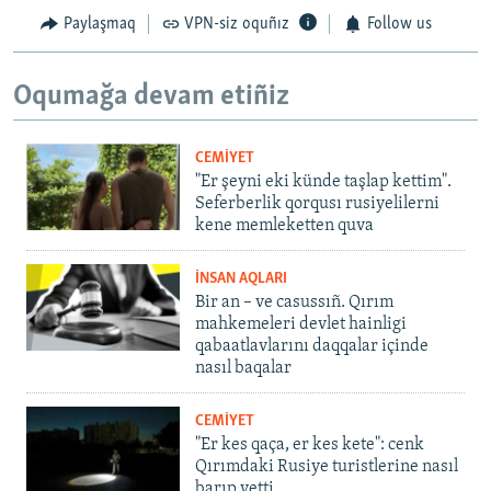
Paylaşmaq
VPN-siz oquñız
Follow us
Oqumağa devam etiñiz
CEMİYET
"Er şeyni eki künde taşlap kettim".
Seferberlik qorqusı rusiyelilerni
kene memleketten quva
İNSAN AQLARI
Bir an – ve casussıñ. Qırım
mahkemeleri devlet hainligi
qabaatlavlarını daqqalar içinde
nasıl baqalar
CEMİYET
"Er kes qaça, er kes kete": cenk
Qırımdaki Rusiye turistlerine nasıl
barıp yetti