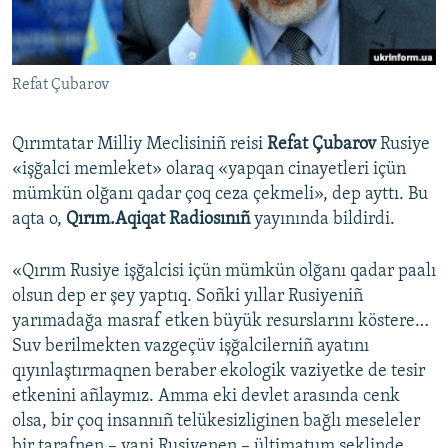
Русский
Українською
Refat Çubarov
QOŞULIÑIZ!
Qırımtatar Milliy Meclisiniñ reisi
Refat Çubarov
Rusiye
«işğalci memleket» olaraq «yapqan cinayetleri içün
mümkün olğanı qadar çoq ceza çekmeli», dep ayttı. Bu
RFE/RS bütün saytları
aqta o,
Qırım.Aqiqat Radiosınıñ
yayınında bildirdi.
«Qırım Rusiye işğalcisi içün mümkün olğanı qadar paalı
olsun dep er şey yaptıq. Soñki yıllar Rusiyeniñ
yarımadağa masraf etken büyük resurslarını köstere…
Suv berilmekten vazgeçüv işğalcilerniñ ayatını
qıyınlaştırmaqnen beraber ekologik vaziyetke de tesir
etkenini añlaymız. Amma eki devlet arasında cenk
olsa, bir çoq insannıñ telükesizliginen bağlı meseleler
bir tarafnen – yani Rusiyenen – ültimatum şeklinde