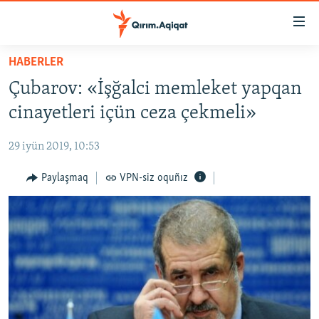
Link
açıqlığı
Esas
HABERLER
mündericege
HABERLER
Çubarov: «İşğalci memleket yapqan
qaytmaq
SİYASET
Baş
cinayetleri içün ceza çekmeli»
İQTİSADİYAT
navigatsiyağa
qaytmaq
29 iyün 2019, 10:53
CEMİYET
Qıdıruvğa
MEDENİYET
Paylaşmaq
VPN-siz oquñız
qaytmaq
İNSAN AQLARI
VİDEO
SÜRET
BLOGLAR
FİKİR