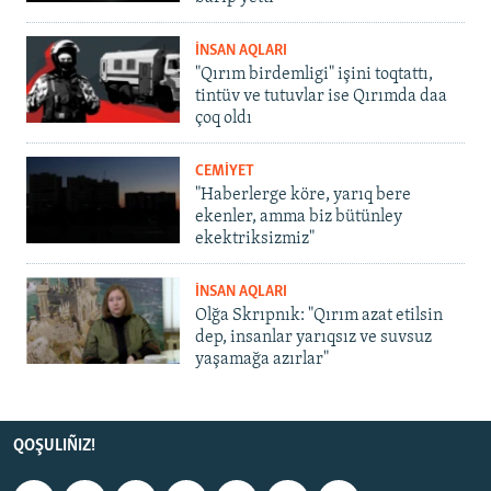
İNSAN AQLARI
"Qırım birdemligi" işini toqtattı,
tintüv ve tutuvlar ise Qırımda daa
çoq oldı
CEMİYET
"Haberlerge köre, yarıq bere
ekenler, amma biz bütünley
ekektriksizmiz"
İNSAN AQLARI
Olğa Skrıpnık: "Qırım azat etilsin
dep, insanlar yarıqsız ve suvsuz
yaşamağa azırlar"
QOŞULIÑIZ!