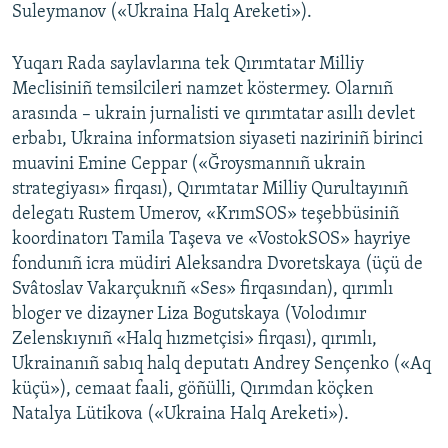
Suleymanov («Ukraina Halq Areketi»).
Yuqarı Rada saylavlarına tek Qırımtatar Milliy
Meclisiniñ temsilcileri namzet köstermey. Olarnıñ
arasında – ukrain jurnalisti ve qırımtatar asıllı devlet
erbabı, Ukraina informatsion siyaseti naziriniñ birinci
muavini Emine Ceppar («Ğroysmannıñ ukrain
strategiyası» firqası), Qırımtatar Milliy Qurultayınıñ
delegatı Rustem Umerov, «KrımSOS» teşebbüsiniñ
koordinatorı Tamila Taşeva ve «VostokSOS» hayriye
fondunıñ icra müdiri Aleksandra Dvoretskaya (üçü de
Svâtoslav Vakarçuknıñ «Ses» firqasından), qırımlı
bloger ve dizayner Liza Bogutskaya (Volodımır
Zelenskıynıñ «Halq hızmetçisi» firqası), qırımlı,
Ukrainanıñ sabıq halq deputatı Andrey Sençenko («Aq
küçü»), cemaat faali, göñülli, Qırımdan köçken
Natalya Lütikova («Ukraina Halq Areketi»).