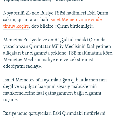
Noyabrniñ 21-nde Rusiye FSBsi hadimleri Eski Qırım
sakini, qırımtatar faali
İsmet Memetovnıñ evinde
tintüv keçire
, dep bildire «Qırım birdemligi».
Memetov Rusiyede ve onıñ işğali altındaki Qırımda
yasaqlanğan Qırımtatar Milliy Meclisiniñ faaliyetinen
alâqaları bar olğanında şeklene. FSB malümatına köre,
Memetov Meclisni maliye ete ve «ekstremist
edebiyatnı saqlay».
İsmet Memetov oña aydınlatılğan qabaatlarnen razı
degil ve yapılğan basqınıñ siyasiy mabüslerniñ
mahkemelerine faal qatnağanınen bağlı olğanını
tüşüne.
Rusiye uquq qoruyıcıları Eski Qırımdaki tintüvlerni