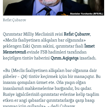
Русский
Українською
Refat Çubarov
QOŞULIÑIZ!
Qırımtatar Milliy Meclisiniñ reisi
Refat Çubarov
,
«Meclis faaliyetinen alâqaları bar olğanında»
şeklengen Eski Qırım sakini, qırımtatar faali
İsmet
RFE/RS bütün saytları
Memetovnıñ
evinde FSB hadimleri tarafından
keçirilgen tintüv haberini
Qırım.Aqiqatqa
izaatladı.
«Bu (Meclis faaliyetinen alâqaları bar olğanına dair
şübeler –
QA
) tintüv keçirmek içün bir manaçıqtır. Bu
insannı qomşuları ürmet ete. Oña yaqın olğan
insanlarnıñ mahkemelerine barğandır, bu qadar.
Rusiye işğalcileriniñ qırımtatar evlerine kelip taqdim
etken er angi qabaatlar qırımtatarlarğa qarşı basqı
yapmaq içün qullanıla», – dedi Çubarov.