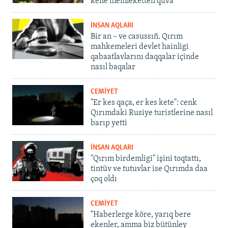
kene memleketten quva
İNSAN AQLARI
Bir an – ve casussıñ. Qırım
mahkemeleri devlet hainligi
qabaatlavlarını daqqalar içinde
nasıl baqalar
CEMİYET
"Er kes qaça, er kes kete": cenk
Qırımdaki Rusiye turistlerine nasıl
barıp yetti
İNSAN AQLARI
"Qırım birdemligi" işini toqtattı,
tintüv ve tutuvlar ise Qırımda daa
çoq oldı
CEMİYET
"Haberlerge köre, yarıq bere
ekenler, amma biz bütünley