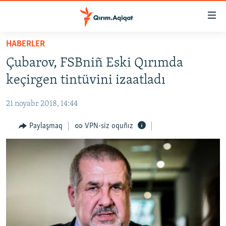
Link
açıqlığı
Esas
HABERLER
mündericege
HABERLER
Çubarov, FSBniñ Eski Qırımda
qaytmaq
SİYASET
Baş
keçirgen tintüvini izaatladı
İQTİSADİYAT
navigatsiyağa
qaytmaq
21 noyabr 2018, 14:44
CEMİYET
Qıdıruvğa
MEDENİYET
Paylaşmaq
VPN-siz oquñız
qaytmaq
İNSAN AQLARI
VİDEO
SÜRET
BLOGLAR
FİKİR