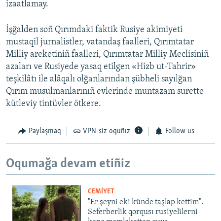
izaatlamay.
İşğalden soñ Qırımdaki faktik Rusiye akimiyeti
mustaqil jurnalistler, vatandaş faalleri, Qırımtatar
Milliy areketiniñ faalleri, Qırımtatar Milliy Meclisiniñ
azaları ve Rusiyede yasaq etilgen «Hizb ut-Tahrir»
teşkilâtı ile alâqalı olğanlarından şübheli sayılğan
Qırım musulmanlarınıñ evlerinde muntazam surette
kütleviy tintüvler ötkere.
Paylaşmaq
VPN-siz oquñız
Follow us
Oqumağa devam etiñiz
CEMİYET
"Er şeyni eki künde taşlap kettim".
Seferberlik qorqusı rusiyelilerni