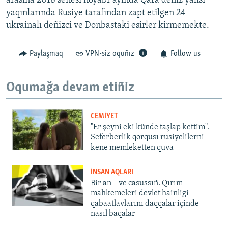
arasına 2018 senesi noyabr ayında Qara deñiz yalısı
yaqınlarında Rusiye tarafından zapt etilgen 24
ukrainalı deñizci ve Donbastaki esirler kirmemekte.
Paylaşmaq
VPN-siz oquñız
Follow us
Oqumağa devam etiñiz
CEMİYET
"Er şeyni eki künde taşlap kettim".
Seferberlik qorqusı rusiyelilerni
kene memleketten quva
İNSAN AQLARI
Bir an – ve casussıñ. Qırım
mahkemeleri devlet hainligi
qabaatlavlarını daqqalar içinde
nasıl baqalar