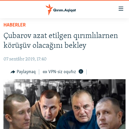
Link
açıqlığı
Esas
HABERLER
mündericege
HABERLER
Çubarov azat etilgen qırımlılarnen
qaytmaq
SİYASET
Baş
körüşüv olacağını bekley
İQTİSADİYAT
navigatsiyağa
qaytmaq
07 sentâbr 2019, 17:40
CEMİYET
Qıdıruvğa
MEDENİYET
Paylaşmaq
VPN-siz oquñız
qaytmaq
İNSAN AQLARI
VİDEO
SÜRET
BLOGLAR
FİKİR