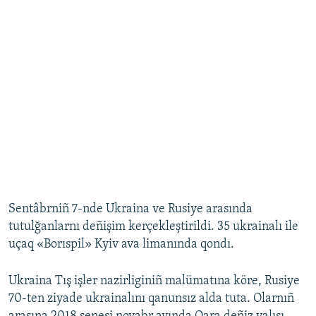
Sentâbrniñ 7-nde Ukraina ve Rusiye arasında
tutulğanlarnı deñişim kerçekleştirildi. 35 ukrainalı ile
uçaq «Borıspil» Kyiv ava limanında qondı.
Ukraina Tış işler nazirliginiñ malümatına köre, Rusiye
70-ten ziyade ukrainalını qanunsız alda tuta. Olarnıñ