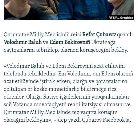
Русский
Українською
Qırımtatar Milliy Meclisiniñ reisi
Refat Çubarov
qırımlı
QOŞULIÑIZ!
Volodımır Baluh
ve
Edem Bekirovnıñ
Ukrainağa
qaytqanlarını tebriklep, olarnen körüşecegini bekley.
«Volodımır Baluh ve Edem Bekirovnıñ azat etilüvini
RFE/RS bütün saytları
telefonda tebrikledim. Em Volodımır, em Edem olarnıñ
azat etilüvinde iştirak etken, olarğa ve qorantalarına
qoltutqan er keske minnetdarlıq bildirmege rica
etkenler. Olarğa Rusiye işğalcileriniñ yapqanlarından
soñ Vatanda muvafaqiyetli reabilitatsiyası olmasını ve
Qırımtatar Milliy Meclisinde tez vaqıtta körüşüv
olacağını bekleyim», – dep yazdı Çubarov Facebookta.