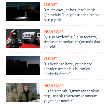
CEMİYET
"Er kes qaça, er kes kete": cenk
Qırımdaki Rusiye turistlerine nasıl
barıp yetti
İNSAN AQLARI
"Qırım birdemligi" işini toqtattı,
tintüv ve tutuvlar ise Qırımda daa
çoq oldı
CEMİYET
"Haberlerge köre, yarıq bere
ekenler, amma biz bütünley
ekektriksizmiz"
İNSAN AQLARI
Olğa Skrıpnık: "Qırım azat etilsin
dep, insanlar yarıqsız ve suvsuz
yaşamağa azırlar"