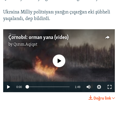
Ukraina Milliy politsiyası yanğın çıqarğan eki şübheli
yaqalandı, dep bildirdi.
Çornobıl: orman yana (video)
by
Qırım.Aqiqat
No media source currently available
Auto
0:00
1:49
270p
Doğru link
360p
Auto
270p
360p
404p
404p