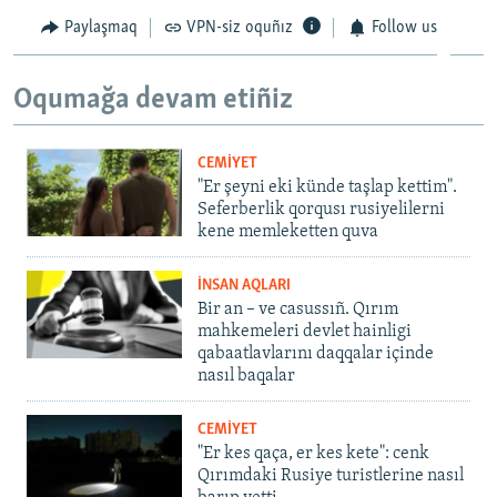
1080p
Paylaşmaq
VPN-siz oquñız
Follow us
1080p
Oqumağa devam etiñiz
CEMİYET
"Er şeyni eki künde taşlap kettim".
Seferberlik qorqusı rusiyelilerni
kene memleketten quva
İNSAN AQLARI
Bir an – ve casussıñ. Qırım
mahkemeleri devlet hainligi
qabaatlavlarını daqqalar içinde
nasıl baqalar
CEMİYET
"Er kes qaça, er kes kete": cenk
Qırımdaki Rusiye turistlerine nasıl