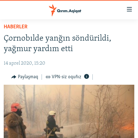
Link
açıqlığı
Esas
HABERLER
mündericege
HABERLER
Çornobılde yanğın söndürildi,
qaytmaq
SİYASET
Baş
yağmur yardım etti
İQTİSADİYAT
navigatsiyağa
qaytmaq
14 aprel 2020, 15:20
CEMİYET
Qıdıruvğa
MEDENİYET
Paylaşmaq
VPN-siz oquñız
qaytmaq
İNSAN AQLARI
VİDEO
SÜRET
BLOGLAR
FİKİR