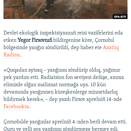
Русский
Українською
Devlet ekologik inspektsiyasınıñ reisi vazifelerini eda
QOŞULIÑIZ!
etken
Yegor Firsovnıñ
bildirgenine köre, Çornobıl
bölgesinde yanğın söndürildi, dep haber ete
Azatlıq
Radiosı
.
RFE/RS bütün saytları
«Qısqadan aytsaq – yanğınnı söndürip oldıq, yağmur
pek yardım etti. Radiatsion fon seviyesi deñişe, amma
elimizde olğan malümat normağa uya. 10 kün
devamında yanğınnen küreşkenlerge minnetdarlıq
bildirmek kerek», – dep yazdı Firsov aprelniñ 14-nde
Facebookta
.
Çornobılde yanğınlar aprelniñ 4-nden berli devam etti.
Quru ve yelli ava yanğınnı söndürmege bermey edi.