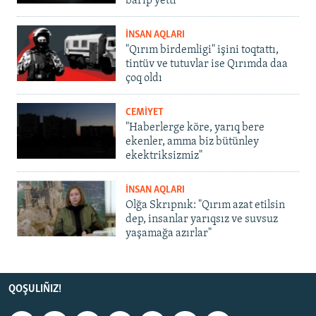
barıp yetti
İNSAN AQLARI
"Qırım birdemligi" işini toqtattı,
tintüv ve tutuvlar ise Qırımda daa
çoq oldı
CEMİYET
"Haberlerge köre, yarıq bere
ekenler, amma biz bütünley
ekektriksizmiz"
İNSAN AQLARI
Olğa Skrıpnık: "Qırım azat etilsin
dep, insanlar yarıqsız ve suvsuz
yaşamağa azırlar"
QOŞULIÑIZ!