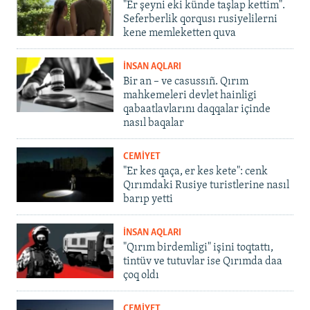
"Er şeyni eki künde taşlap kettim".
Seferberlik qorqusı rusiyelilerni
kene memleketten quva
İNSAN AQLARI
Bir an – ve casussıñ. Qırım
mahkemeleri devlet hainligi
qabaatlavlarını daqqalar içinde
nasıl baqalar
CEMİYET
"Er kes qaça, er kes kete": cenk
Qırımdaki Rusiye turistlerine nasıl
barıp yetti
İNSAN AQLARI
"Qırım birdemligi" işini toqtattı,
tintüv ve tutuvlar ise Qırımda daa
çoq oldı
CEMİYET