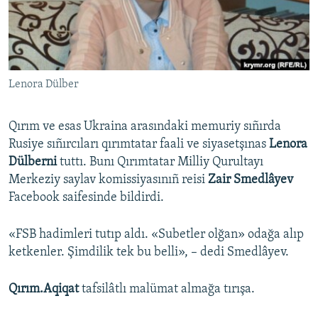
Русский
Українською
Lenora Dülber
QOŞULIÑIZ!
Qırım ve esas Ukraina arasındaki memuriy sıñırda
Rusiye sıñırcıları qırımtatar faali ve siyasetşınas
Lenora
RFE/RS bütün saytları
Dülberni
tuttı. Bunı Qırımtatar Milliy Qurultayı
Merkeziy saylav komissiyasınıñ reisi
Zair Smedlâyev
Facebook saifesinde bildirdi.
«FSB hadimleri tutıp aldı. «Subetler olğan» odağa alıp
ketkenler. Şimdilik tek bu belli», – dedi Smedlâyev.​
Qırım.Aqiqat
tafsilâtlı malümat almağa tırışa.