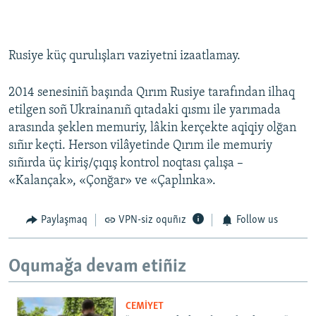
Rusiye küç qurulışları vaziyetni izaatlamay.
2014 senesiniñ başında Qırım Rusiye tarafından ilhaq
etilgen soñ Ukrainanıñ qıtadaki qısmı ile yarımada
arasında şeklen memuriy, lâkin kerçekte aqiqiy olğan
sıñır keçti. Herson vilâyetinde Qırım ile memuriy
sıñırda üç kiriş/çıqış kontrol noqtası çalışa –
«Kalançak», «Çonğar» ve «Çaplınka».
Paylaşmaq
VPN-siz oquñız
Follow us
Oqumağa devam etiñiz
CEMİYET