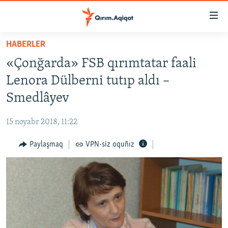
Link
açıqlığı
Esas
HABERLER
mündericege
HABERLER
«Çonğarda» FSB qırımtatar faali
qaytmaq
SİYASET
Baş
Lenora Dülberni tutıp aldı –
İQTİSADİYAT
navigatsiyağa
Smedlâyev
qaytmaq
CEMİYET
Qıdıruvğa
15 noyabr 2018, 11:22
MEDENİYET
qaytmaq
Paylaşmaq
VPN-siz oquñız
İNSAN AQLARI
VİDEO
SÜRET
BLOGLAR
FİKİR