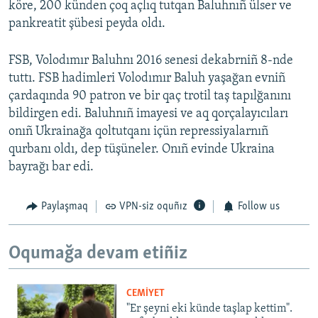
köre, 200 künden çoq açlıq tutqan Baluhnıñ ülser ve
pankreatit şübesi peyda oldı.
FSB, Volodımır Baluhnı 2016 senesi dekabrniñ 8-nde
tuttı. FSB hadimleri Volodımır Baluh yaşağan evniñ
çardaqında 90 patron ve bir qaç trotil taş tapılğanını
bildirgen edi. Baluhnıñ imayesi ve aq qorçalayıcıları
onıñ Ukrainağa qoltutqanı içün repressiyalarnıñ
qurbanı oldı, dep tüşüneler. Onıñ evinde Ukraina
bayrağı bar edi.
Paylaşmaq
VPN-siz oquñız
Follow us
Oqumağa devam etiñiz
CEMİYET
"Er şeyni eki künde taşlap kettim".