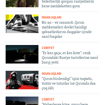
Seferberlik qorqusı rusiyelilerni
kene memleketten quva
İNSAN AQLARI
Bir an – ve casussıñ. Qırım
mahkemeleri devlet hainligi
qabaatlavlarını daqqalar içinde
nasıl baqalar
CEMİYET
"Er kes qaça, er kes kete": cenk
Qırımdaki Rusiye turistlerine nasıl
barıp yetti
İNSAN AQLARI
"Qırım birdemligi" işini toqtattı,
tintüv ve tutuvlar ise Qırımda daa
çoq oldı
CEMİYET
"Haberlerge köre, yarıq bere