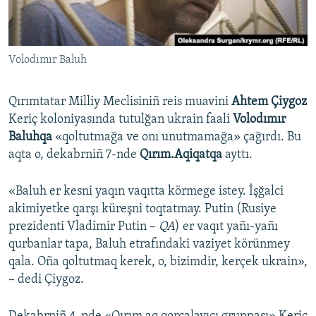
Русский
Українською
Volodımır Baluh
QOŞULIÑIZ!
Qırımtatar Milliy Meclisiniñ reis muavini
Ahtem Çiygoz
Keriç koloniyasında tutulğan ukrain faali
Volodımır
Baluhqa
«qoltutmağa ve onı unutmamağa» çağırdı. Bu
RFE/RS bütün saytları
aqta o, dekabrniñ 7-nde
Qırım.Aqiqatqa
ayttı.
«Baluh er kesni yaqın vaqıtta körmege istey. İşğalci
akimiyetke qarşı küreşni toqtatmay. Putin (Rusiye
prezidenti Vladimir Putin –
QA
) er vaqıt yañı-yañı
qurbanlar tapa, Baluh etrafındaki vaziyet körünmey
qala. Oña qoltutmaq kerek, o, bizimdir, kerçek ukrain»,
– dedi Çiygoz.