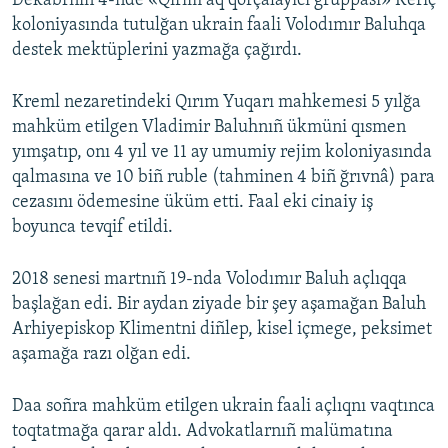
Dekabrniñ 4-nde «Qırım aq qorçalayıcı gruppası» Keriç
koloniyasında tutulğan ukrain faali Volodımır Baluhqa
destek mektüplerini yazmağa çağırdı.
Kreml nezaretindeki Qırım Yuqarı mahkemesi 5 yılğa
mahküm etilgen Vladimir Baluhnıñ ükmüni qısmen
yımşatıp, onı 4 yıl ve 11 ay umumiy rejim koloniyasında
qalmasına ve 10 biñ ruble (tahminen 4 biñ ğrıvnâ) para
cezasını ödemesine üküm etti. Faal eki cinaiy iş
boyunca tevqif etildi.
2018 senesi martnıñ 19-nda Volodımır Baluh açlıqqa
başlağan edi. Bir aydan ziyade bir şey aşamağan Baluh
Arhiyepiskop Klimentni diñlep, kisel içmege, peksimet
aşamağa razı olğan edi.
Daa soñra mahküm etilgen ukrain faali açlıqnı vaqtınca
toqtatmağa qarar aldı. Advokatlarnıñ malümatına