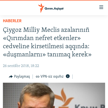
Link
açıqlığı
Esas
HABERLER
mündericege
HABERLER
Çiygoz Milliy Meclis azalarınıñ
qaytmaq
SİYASET
Baş
«Qırımdan nefret etkenler»
İQTİSADİYAT
navigatsiyağa
cedveline kirsetilmesi aqqında:
qaytmaq
CEMİYET
«duşmanlarnı» tanımaq kerek»
Qıdıruvğa
MEDENİYET
qaytmaq
26 sentâbr 2018, 18:22
İNSAN AQLARI
Paylaşmaq
VPN-siz oquñız
VİDEO
SÜRET
BLOGLAR
FİKİR