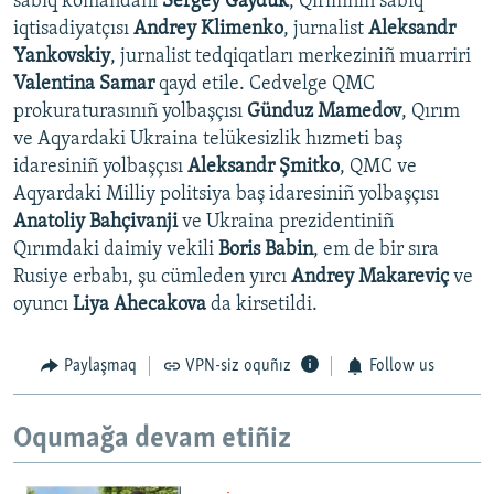
sabıq komandanı
Sergey Gayduk
, Qırımnıñ sabıq
iqtisadiyatçısı
Andrey Klimenko
, jurnalist
Aleksandr
Yankovskiy
, jurnalist tedqiqatları merkeziniñ muarriri
Valentina Samar
qayd etile. Cedvelge QMC
prokuraturasınıñ yolbaşçısı
Günduz Mamedov
, Qırım
ve Aqyardaki Ukraina telükesizlik hızmeti baş
idaresiniñ yolbaşçısı
Aleksandr Şmitko
, QMC ve
Aqyardaki Milliy politsiya baş idaresiniñ yolbaşçısı
Anatoliy Bahçivanji
ve Ukraina prezidentiniñ
Qırımdaki daimiy vekili
Boris Babin
, em de bir sıra
Rusiye erbabı, şu cümleden yırcı
Andrey Makareviç
ve
oyuncı
Liya Ahecakova
da kirsetildi.
Paylaşmaq
VPN-siz oquñız
Follow us
Oqumağa devam etiñiz