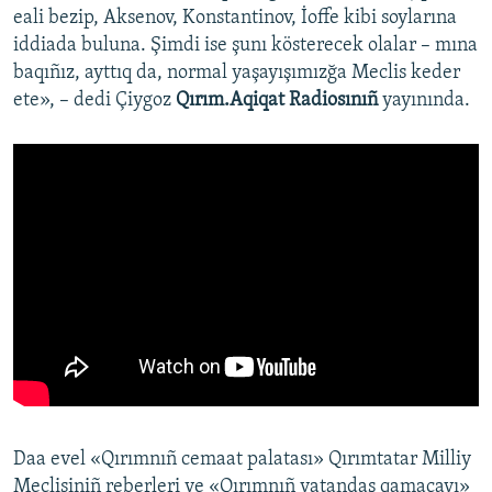
eali bezip, Aksenov, Konstantinov, İoffe kibi soylarına
iddiada buluna. Şimdi ise şunı kösterecek olalar – mına
baqıñız, ayttıq da, normal yaşayışımızğa Meclis keder
ete», – dedi Çiygoz
Qırım.Aqiqat Radiosınıñ
yayınında.
Daa evel «Qırımnıñ cemaat palatası» Qırımtatar Milliy
Meclisiniñ reberleri ve «Qırımnıñ vatandaş qamaçavı»