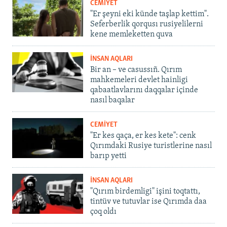
CEMİYET
"Er şeyni eki künde taşlap kettim".
Seferberlik qorqusı rusiyelilerni
kene memleketten quva
İNSAN AQLARI
Bir an – ve casussıñ. Qırım
mahkemeleri devlet hainligi
qabaatlavlarını daqqalar içinde
nasıl baqalar
CEMİYET
"Er kes qaça, er kes kete": cenk
Qırımdaki Rusiye turistlerine nasıl
barıp yetti
İNSAN AQLARI
"Qırım birdemligi" işini toqtattı,
tintüv ve tutuvlar ise Qırımda daa
çoq oldı