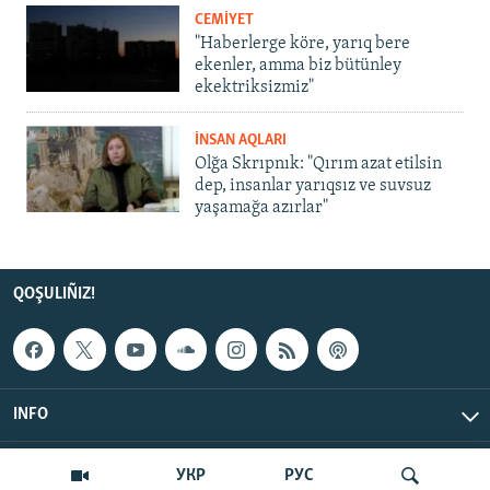
CEMİYET
"Haberlerge köre, yarıq bere
ekenler, amma biz bütünley
ekektriksizmiz"
İNSAN AQLARI
Olğa Skrıpnık: "Qırım azat etilsin
dep, insanlar yarıqsız ve suvsuz
yaşamağa azırlar"
QOŞULIÑIZ!
INFO
© Qırım.Aqiqat, 2026 | All Rights Reserved.
УКР
РУС