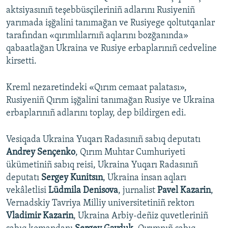
aktsiyasınıñ teşebbüsçileriniñ adlarını Rusiyeniñ
yarımada işğalini tanımağan ve Rusiyege qoltutqanlar
tarafından «qırımlılarnıñ aqlarını bozğanında»
qabaatlağan Ukraina ve Rusiye erbaplarınıñ cedveline
kirsetti.
Kreml nezaretindeki «Qırım cemaat palatası»,
Rusiyeniñ Qırım işğalini tanımağan Rusiye ve Ukraina
erbaplarınıñ adlarını toplay, dep bildirgen edi.
Vesiqada Ukraina Yuqarı Radasınıñ sabıq deputatı
Andrey Sençenko
, Qırım Muhtar Cumhuriyeti
ükümetiniñ sabıq reisi, Ukraina Yuqarı Radasınıñ
deputatı
Sergey Kunitsın
, Ukraina insan aqları
vekâletlisi
Lüdmila Denisova
, jurnalist
Pavel Kazarin
,
Vernadskiy Tavriya Milliy universitetiniñ rektorı
Vladimir Kazarin
, Ukraina Arbiy-deñiz quvetleriniñ