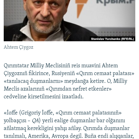
Русский
Українською
QOŞULIÑIZ!
Ahtem Çiygoz
Qırımtatar Milliy Meclisiniñ reis muavini Ahtem
RFE/RS bütün saytları
Çiygoznıñ fikirince, Rusiyeniñ «Qırım cemaat palatası»
«tanılacaq duşmanlarnı» meydanğa ketire. O, Milliy
Meclis azalarınıñ «Qırımdan nefret etkenler»
cedveline kirsetilmesini izaatladı.
«İoffe (Grigoriy İoffe, «Qırım cemaat palatasınıñ»
yolbaşçısı –
QA
) yerli ealige duşmanlar bar olğanını
añlatmaq kerekligini yahşı añlay. Qırımda duşmanlar
tanılmalı, Amerika, Avropa degil. Buña endi alışqanlar,