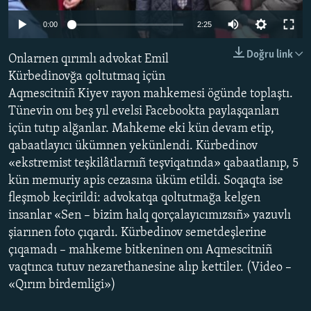
Русский
0:00
2:25
Українською
Doğru link
Onlarnen qırımlı advokat Emil
Kürbedinovğa qoltutmaq içün
QOŞULIÑIZ!
Aqmescitniñ Kiyev rayon mahkemesi ögünde toplaştı.
Tünevin onı beş yıl evelsi Facebookta paylaşqanları
içün tutıp alğanlar. Mahkeme eki kün devam etip,
qabaatlayıcı ükümnen yekünlendi. Kürbedinov
RFE/RS bütün saytları
«ekstremist teşkilâtlarnıñ teşviqatında» qabaatlanıp, 5
kün memuriy apis cezasına üküm etildi. Soqaqta ise
fleşmob keçirildi: advokatqa qoltutmağa kelgen
insanlar «Sen – bizim halq qorçalayıcımızsıñ» yazuvlı
şiarınen foto çıqardı. Kürbedinov semetdeşlerine
çıqamadı – mahkeme bitkeninen onı Aqmescitniñ
vaqtınca tutuv nezarethanesine alıp kettiler. (Video –
«Qırım birdemligi»)