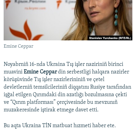
Русский
Українською
QOŞULIÑIZ!
Emine Ceppar
Noyabrniñ 16-nda Ukraina Tış işler naziriniñ birinci
RFE/RS bütün saytları
muavini
Emine Ceppar
din serbestligi halqara nazirler
körüşüvinde Tış işler nazirlerininiñ ve çetel
devletlerniñ temsilcileriniñ diqqatını Rusiye tarafından
işğal etilgen Qırımdaki din azatlığı bozulmasına çekti
ve “Qırım platforması” çerçivesinde bu mevzunıñ
muzakeresinde iştirak etmege davet etti.
Bu aqta Ukraina TİN matbuat hızmeti haber ete.