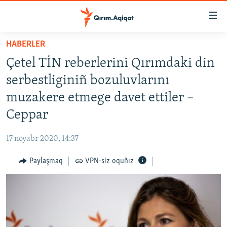
Link
açıqlığı
Esas
HABERLER
mündericege
HABERLER
Çetel TİN reberlerini Qırımdaki din
qaytmaq
SİYASET
Baş
serbestliginiñ bozuluvlarını
İQTİSADİYAT
navigatsiyağa
muzakere etmege davet ettiler –
qaytmaq
CEMİYET
Ceppar
Qıdıruvğa
MEDENİYET
qaytmaq
17 noyabr 2020, 14:37
İNSAN AQLARI
Paylaşmaq
VPN-siz oquñız
VİDEO
SÜRET
BLOGLAR
FİKİR