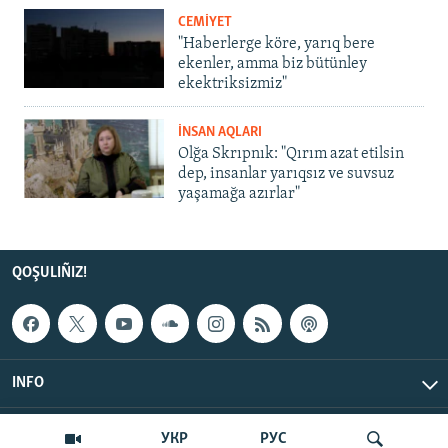
CEMİYET
"Haberlerge köre, yarıq bere
ekenler, amma biz bütünley
ekektriksizmiz"
İNSAN AQLARI
Olğa Skrıpnık: "Qırım azat etilsin
dep, insanlar yarıqsız ve suvsuz
yaşamağa azırlar"
QOŞULIÑIZ!
INFO
© Qırım.Aqiqat, 2026 | All Rights Reserved.
УКР
РУС