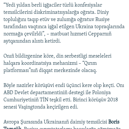
“Yedi yıldan berli işğaciler türlü konfesiyalar
temsilcilerini diskriminatsıyalarğa oğrata. Diniy
toplulığını taqıp etüv ve zulumğa oğratuv Rusiye
tarafından vaqtınca işğal etilgen Ukraina topraqlarında
normağa çevilrldi”, – matbuat hızmeti Cepparnıñ
aytqanından alıntı ketirdi.
Onıñ bildirgenine köre, din serbestligi meseleleri
halqara koordinatsiya mehanizmi – “Qırım
platforması”nıñ diqqat merkezinde olacaq.
Böyle nazirler körüşüvi endi üçünci kere olıp keçti. Onı
ABD Devlet departamentiniñ destegi ile Poloniya
Cumhuriyetiniñ TİN teşkil etti. Birinci körüşüv 2018
senesi Vaşingtonda keçirilgen edi.
Avropa Şurasında Ukrainanıñ daimiy temsilcisi
Boris