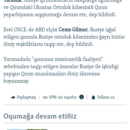
Tarasük
, Rusiye qırımtatarlarnı basqılarğa oğratmağa
ve Qırımdaki Ukraina Ortodok kilsesiniñ Qırım
yeparhiyasını sıqıştırmağa devam ete, dep bildirdi.
Evel OSCE-de ABD elçisi
Cems Gilmor
, Rusiye işğal
etilgen qırımda Rusiye ortodok kilsesinden ğayrı bütün
diniy teşkilâtlarnı taqip ete, dep bildirdi.
Yarımadada "qanunsız missionerlik faaliyeti"
sebebinden taqip etilgen imamlar Rusiye ile işbirligi
yapqan Qırım musulmanları diniy idaresine
boysunmay.
Paylaşmaq
VPN-siz oquñız
Follow us
Oqumağa devam etiñiz