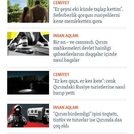
CEMİYET
"Er şeyni eki künde taşlap kettim".
Seferberlik qorqusı rusiyelilerni
kene memleketten quva
İNSAN AQLARI
Bir an – ve casussıñ. Qırım
mahkemeleri devlet hainligi
qabaatlavlarını daqqalar içinde
nasıl baqalar
CEMİYET
"Er kes qaça, er kes kete": cenk
Qırımdaki Rusiye turistlerine nasıl
barıp yetti
İNSAN AQLARI
"Qırım birdemligi" işini toqtattı,
tintüv ve tutuvlar ise Qırımda daa
çoq oldı