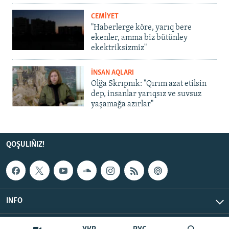
CEMİYET
"Haberlerge köre, yarıq bere
ekenler, amma biz bütünley
ekektriksizmiz"
İNSAN AQLARI
Olğa Skrıpnık: "Qırım azat etilsin
dep, insanlar yarıqsız ve suvsuz
yaşamağa azırlar"
QOŞULIÑIZ!
INFO
© Qırım.Aqiqat, 2026 | All Rights Reserved.