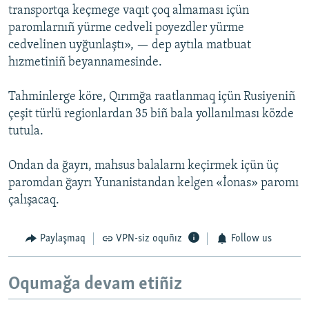
transportqa keçmege vaqıt çoq almaması içün
paromlarnıñ yürme cedveli poyezdler yürme
cedvelinen uyğunlaştı», — dep aytıla matbuat
hızmetiniñ beyannamesinde.
Tahminlerge köre, Qırımğa raatlanmaq içün Rusiyeniñ
çeşit türlü regionlardan 35 biñ bala yollanılması közde
tutula.
Ondan da ğayrı, mahsus balalarnı keçirmek içün üç
paromdan ğayrı Yunanistandan kelgen «İonas» paromı
çalışacaq.
Paylaşmaq
VPN-siz oquñız
Follow us
Oqumağa devam etiñiz