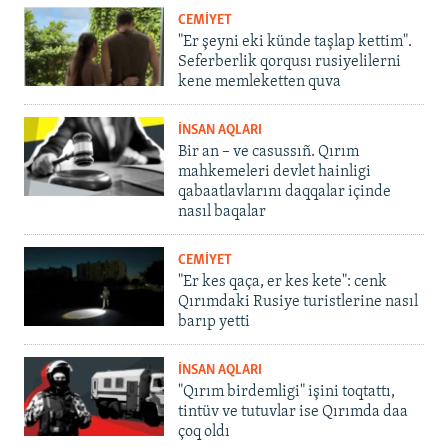
CEMİYET
"Er şeyni eki künde taşlap kettim".
Seferberlik qorqusı rusiyelilerni
kene memleketten quva
İNSAN AQLARI
Bir an – ve casussıñ. Qırım
mahkemeleri devlet hainligi
qabaatlavlarını daqqalar içinde
nasıl baqalar
CEMİYET
"Er kes qaça, er kes kete": cenk
Qırımdaki Rusiye turistlerine nasıl
barıp yetti
İNSAN AQLARI
"Qırım birdemligi" işini toqtattı,
tintüv ve tutuvlar ise Qırımda daa
çoq oldı