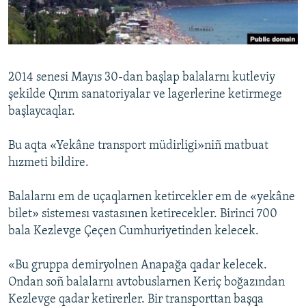
Русский
Українською
2014 senesi Mayıs 30-dan başlap balalarnı kutleviy
QOŞULIÑIZ!
şekilde Qırım sanatoriyalar ve lagerlerine ketirmege
başlaycaqlar.
Bu aqta «Yekâne transport müdirligi»niñ matbuat
RFE/RS bütün saytları
hızmeti bildire.
Balalarnı em de uçaqlarnen ketircekler em de «yekâne
bilet» sistemesı vastasınen ketirecekler. Birinci 700
bala Kezlevge Çeçen Cumhuriyetinden kelecek.
«Bu gruppa demiryolnen Anapağa qadar kelecek.
Ondan soñ balalarnı avtobuslarnen Keriç boğazından
Kezlevge qadar ketirerler. Bir transporttan başqa