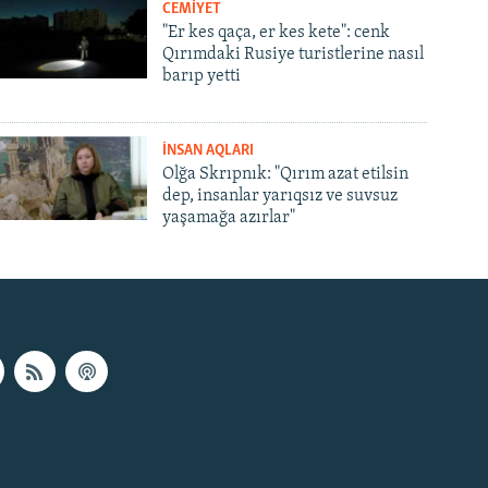
CEMİYET
"Er kes qaça, er kes kete": cenk
Qırımdaki Rusiye turistlerine nasıl
barıp yetti
İNSAN AQLARI
Olğa Skrıpnık: "Qırım azat etilsin
dep, insanlar yarıqsız ve suvsuz
yaşamağa azırlar"