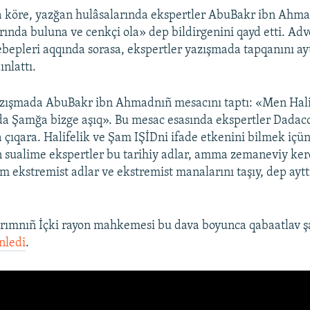
a köre, yazğan hulâsalarında ekspertler AbuBakr ibn Ahm
rında buluna ve cenkçi ola» dep bildirgenini qayd etti. Adv
ebepleri aqqında sorasa, ekspertler yazışmada tapqanını a
nlattı.
azışmada AbuBakr ibn Ahmadnıñ mesacını taptı: «Men Hali
 Şamğa bizge aşıq». Bu mesac esasında ekspertler Dadac
 çıqara. Halifelik ve Şam IŞİDni ifade etkenini bilmek içün 
 sualime ekspertler bu tarihiy adlar, amma zemaneviy ker
m ekstremist adlar ve ekstremist manalarını taşıy, dep ayttı
rımnıñ İçki rayon mahkemesi bu dava boyunca qabaatlav şa
nledi
.