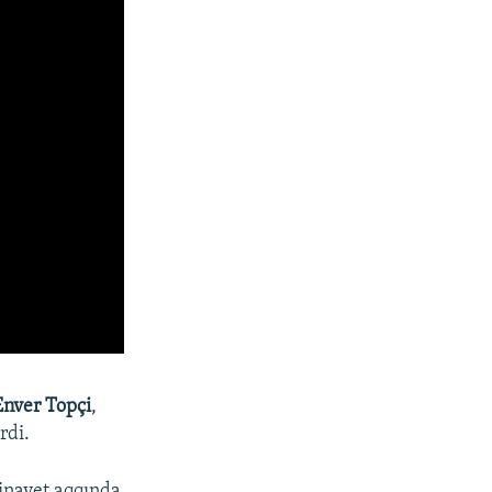
Enver Topçi
,
rdi.
cinayet aqqında