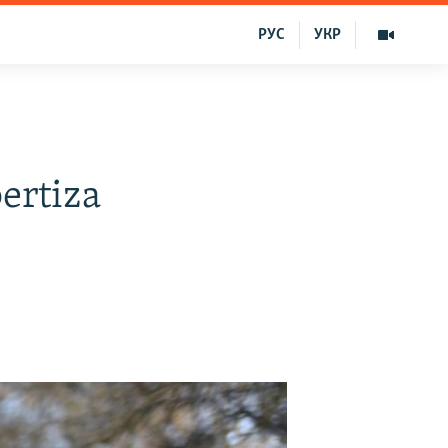
РУС
УКР
ertiza