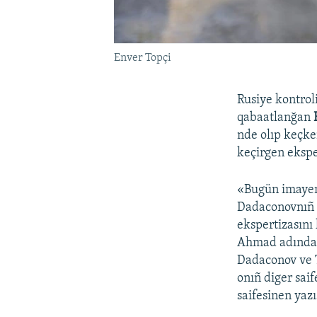
Enver Topçi
Rusiye kontro
qabaatlanğan
nde olıp keçke
keçirgen ekspe
«Bugün imayen
Dadaconovnıñ d
ekspertizasını
Ahmad adında s
Dadaconov ve T
onıñ diger sai
saifesinen yaz