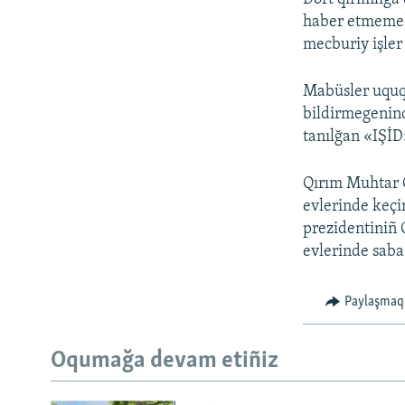
haber etmeme) 
mecburiy işler
Mabüsler uquq
bildirmegenind
tanılğan «IŞİD»
Qırım Muhtar C
evlerinde keçir
prezidentiniñ 
evlerinde saba 
Paylaşmaq
Oqumağa devam etiñiz