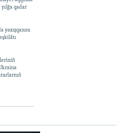
 yılğa qadar
da yazışqanını
eşkilâtı
leriniñ
 Ukraina
tarlarnıñ