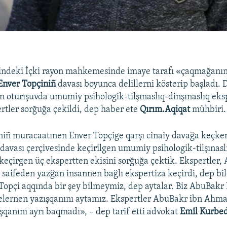
lindeki İçki rayon mahkemesinde imaye tarafı «çaqmağanı
Enver Topçiniñ
davası boyunca delillerni kösterip başladı.
n oturışuvda umumiy psihologik-tilşınaslıq-dinşınaslıq eks
rtler sorğuğa çekildi, dep haber ete
Qırım.Aqiqat
mühbiri.
iñ muracaatınen Enver Topçige qarşı cinaiy davağa keçke
avası çerçivesinde keçirilgen umumiy psihologik-tilşınaslı
 keçirgen üç ekspertten ekisini sorğuğa çektik. Ekspertler,
aifeden yazğan insannen bağlı ekspertiza keçirdi, dep bil
opçi aqqında bir şey bilmeymiz, dep aytalar. Biz AbuBak
felernen yazışqanını aytamız. Ekspertler AbuBakr ibn Ahm
ışqanını ayrı baqmadı», – dep tarif etti advokat
Emil Kurbe