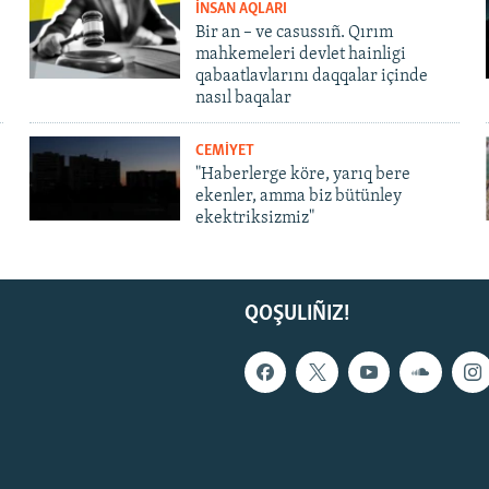
İNSAN AQLARI
Bir an – ve casussıñ. Qırım
mahkemeleri devlet hainligi
qabaatlavlarını daqqalar içinde
nasıl baqalar
CEMİYET
"Haberlerge köre, yarıq bere
ekenler, amma biz bütünley
ekektriksizmiz"
QOŞULIÑIZ!