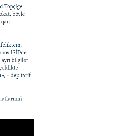
ad Topçige
okat, böyle
ytqan
feliktem,
onov IŞİDde
ayrı bilgiler
çeklikte
», – dep tarif
atlarınıñ