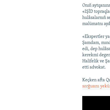
Onıñ aytqanın
«IŞİD topraqla
hulâsalarnıñ s
malümatnı aydı
«Ekspertler y
Şamdam, mında
edi, dep hulâsa
kerekmi degen
Halifelik ve Şa
etti advokat.
Keçken afta Qı
sorğusını yekü