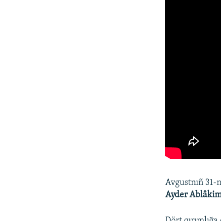
Avgustnıñ 31-n
Ayder Ablâki
Dört qırımlığa