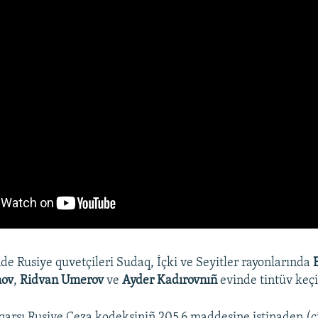
de Rusiye quvetçileri Sudaq, İçki ve Seyitler rayonlarında
mov
,
Ridvan Umerov
ve
Ayder Kadırovnıñ
evinde tintüv keçi
 qarşı Rusiye Ceza kodeksiniñ 205.6 maddesine istinaden (