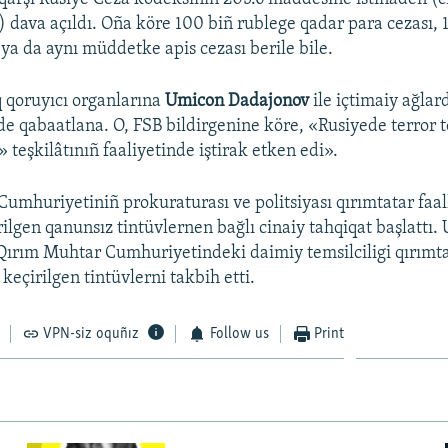
dava açıldı. Oña köre 100 biñ rublege qadar para cezası, 1
 ya da aynı müddetke apis cezası berile bile.
 qoruyıcı organlarına
Umicon Dadajonov
ile içtimaiy ağlar
e qabaatlana. O, FSB bildirgenine köre, «Rusiyede terror t
 teşkilâtınıñ faaliyetinde iştirak etken edi».
umhuriyetiniñ prokuraturası ve politsiyası qırımtatar faal
ilgen qanunsız tintüvlernen bağlı cinaiy tahqiqat başlattı.
Qırım Muhtar Cumhuriyetindeki daimiy temsilciligi qırımta
keçirilgen tintüvlerni takbih etti.
VPN-siz oquñız
Follow us
Print