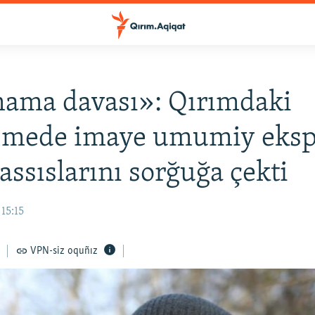
ama davası»: Qırımdaki
mede imaye umumiy eksp
ssıslarını sorğuğa çekti
15:15
VPN-siz oquñız