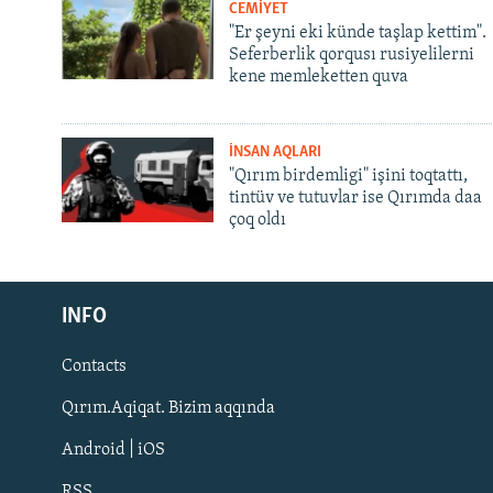
CEMİYET
"Er şeyni eki künde taşlap kettim".
Seferberlik qorqusı rusiyelilerni
kene memleketten quva
İNSAN AQLARI
"Qırım birdemligi" işini toqtattı,
tintüv ve tutuvlar ise Qırımda daa
çoq oldı
Русский
INFO
Українською
Contacts
QOŞULIÑIZ!
Qırım.Aqiqat. Bizim aqqında
Android | iOS
RSS