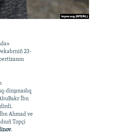
nda»
 Dekabrniñ 23-
pertizasını
n
q-dinşınaslıq
 AbuBakr İbn
dirdi.
r İbn Ahmad ve
adnıñ Topçi
dinov
.